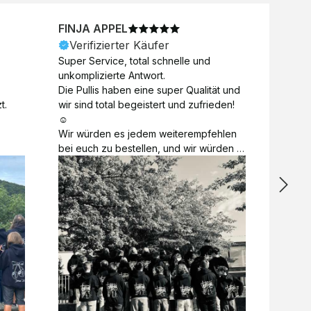
FINJA APPEL
NICO
Verifizierter Käufer
Veri
Super Service, total schnelle und 
Unkomp
unkomplizierte Antwort. 

Motive 
Die Pullis haben eine super Qualität und 
Toll a
t.
wir sind total begeistert und zufrieden! 
Zugabe
☺️

kurzfri
Wir würden es jedem weiterempfehlen 
bei de
bei euch zu bestellen, und wir würden 
auch d
es auch sofort nochmal tun! 

gelöst.
Vielen Dank für alles 😊