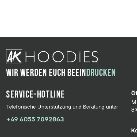
Wir ändern das Moti
Hasselroth und ei
Lieferung erfolgt p
zu reagieren.
WIR WERDEN EUCH BEEIN
DRUCKEN
SERVICE-HOTLINE
Ö
Mo
Telefonische Unterstützung und Beratung unter:
8:
+49 6055 7092863
K