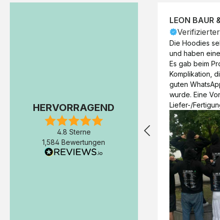
LEON BAUR 
Verifizierte
Die Hoodies seh
und haben eine 
Es gab beim Pr
Komplikation, d
guten WhatsAp
wurde. Eine Vorr
Liefer-/Fertigun
HERVORRAGEND
wäre hilfreich. 
Werktage (inkl
4.8 Sterne
Express-Produkt
1,584 Bewertungen
erfolgte schon 
Fertigstellung 