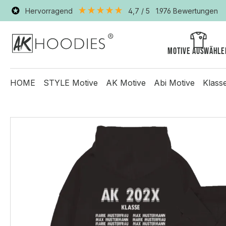
Hervorragend
4,7
/ 5
1.976
Bewertungen
Motive auswähle
HOME
STYLE Motive
AK Motive
Abi Motive
Klass