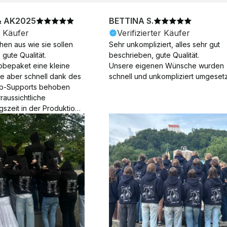
& AK2025
BETTINA S.
r Käufer
Verifizierter Käufer
en aus wie sie sollen 
Sehr unkompliziert, alles sehr gut 
gute Qualität.

beschrieben, gute Qualität.

obepaket eine kleine 
Unsere eigenen Wünsche wurden 
ie aber schnell dank des 
schnell und unkompliziert umgesetz
p-Supports behoben 
aussichtliche 
gszeit in der Produktion 
Die Produktion dauerte 7 
. Samstage und ohne 
ion), die Lieferung 
am Tag nach der 
der Produktion.