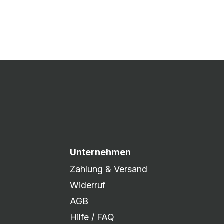
 Druck freigegeben und die
xibel auf eure Wünsche
Unternehmen
Zahlung & Versand
Widerruf
AGB
Hilfe / FAQ