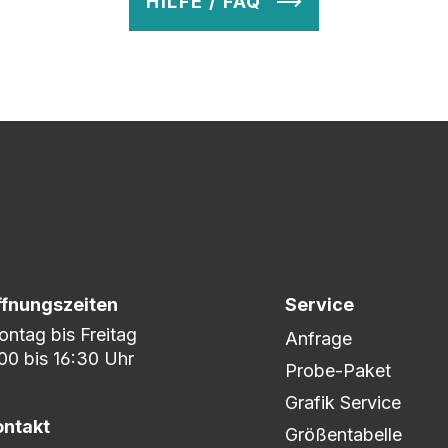
HILFE / FAQ
v so lange ab, bis Ihr zu 100% zufrieden seid. Danach wird es zum
nem umfangreichen Lagerbestand sind wir in der Lage, fle
er DHL oder DPD.
ffnungszeiten
Service
ntag bis Freitag
Anfrage
00 bis 16:30 Uhr
Probe-Paket
Grafik Service
ontakt
Größentabelle