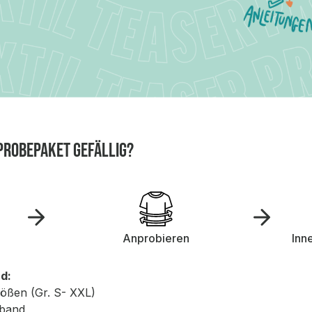
probepaket gefällig?
Anprobieren
Inn
d:
rößen (Gr. S- XXL)
mband