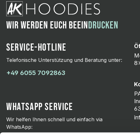
WIR WERDEN EUCH BEEIN
DRUCKEN
SERVICE-HOTLINE
Ö
Mo
Telefonische Unterstützung und Beratung unter:
8:
+49 6055 7092863
K
P
In
WHATSAPP SERVICE
63
i
Wir helfen Ihnen schnell und einfach via
WhatsApp:
+49 176 21798751