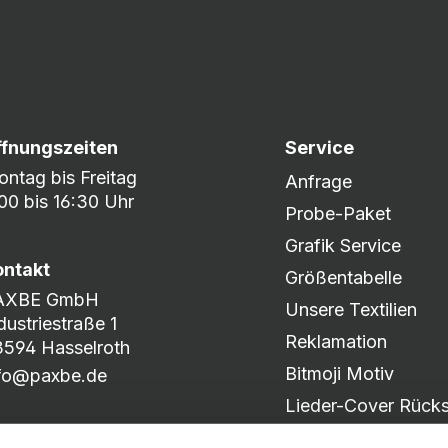
ffnungszeiten
Service
ntag bis Freitag
Anfrage
00 bis 16:30 Uhr
Probe-Paket
Grafik Service
ontakt
Größentabelle
AXBE GmbH
Unsere Textilien
dustriestraße 1
Reklamation
594 Hasselroth
Bitmoji Motiv
nfo@paxbe.de
Lieder-Cover Rücks
Produkt-Katalog