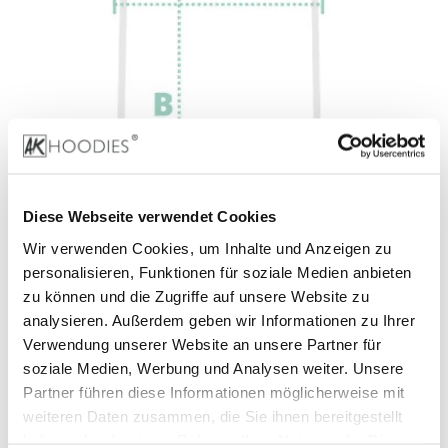
BASIC T-Shirts:
Diese Webseite verwendet Cookies
Wir verwenden Cookies, um Inhalte und Anzeigen zu
personalisieren, Funktionen für soziale Medien anbieten
Größe
A (cm)
B (cm)
C (cm)
zu können und die Zugriffe auf unsere Website zu
XS:
47
67
-
analysieren. Außerdem geben wir Informationen zu Ihrer
S:
50
69
20
Verwendung unserer Website an unsere Partner für
M:
53
72
20
soziale Medien, Werbung und Analysen weiter. Unsere
L:
56
74
20
Partner führen diese Informationen möglicherweise mit
XL:
59
76
21
weiteren Daten zusammen, die Sie ihnen bereitgestellt
XXL:
62
78
21
haben oder die sie im Rahmen Ihrer Nutzung der Dienste