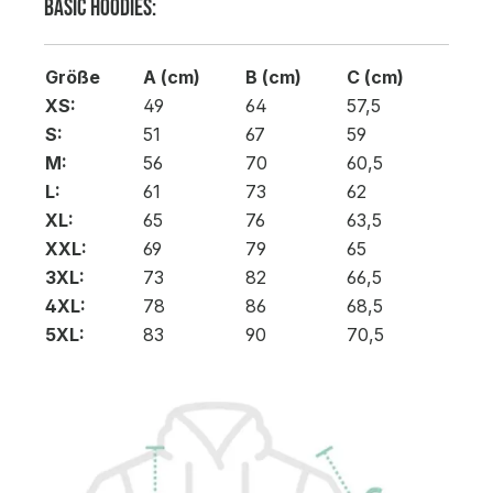
BASIC Hoodies:
Größe
A (cm)
B (cm)
C (cm)
XS:
49
64
57,5
S:
51
67
59
M:
56
70
60,5
L:
61
73
62
XL:
65
76
63,5
XXL:
69
79
65
3XL:
73
82
66,5
4XL:
78
86
68,5
5XL:
83
90
70,5