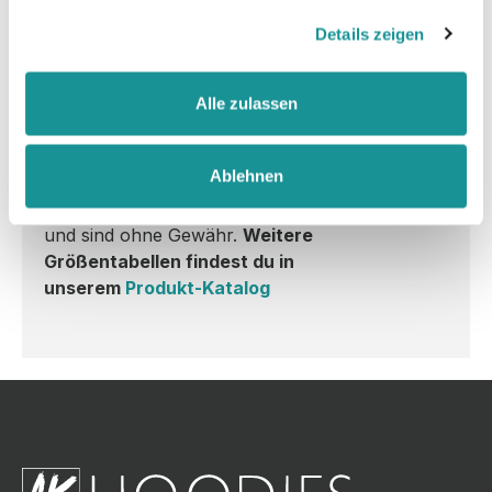
3XL:
65
81
21
gesammelt haben.
Details zeigen
4XL:
70
83
-
Alle zulassen
Hinweis zu Größen:
Ablehnen
Alle Angaben sind in cm dienen als Richtwerte
und sind ohne Gewähr.
Weitere
Größentabellen findest du in
unserem
Produkt-Katalog