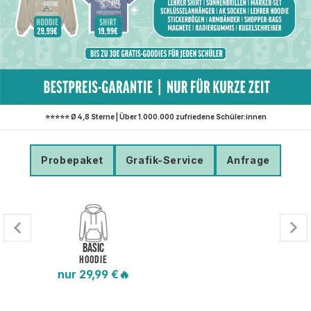
⭐
⭐
⭐
⭐
⭐
Ø 4,8 Sterne | ️Über 1.000.000 zufriedene Schüler:innen
Probepaket
Grafik-Service
Anfrage
BASIC
HOODIE
nur 29,99 €🔥