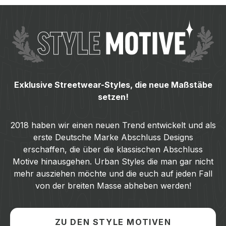
ABICETAMOL 2.0 448.1
SONG PLAYLIST ABI 
TSCHÜSSI TRIPLET 
TSCHÜSSI TRIPLET 
Tipp
Tipp
Tipp
Exklusive Streetwear-Styles, die neue Maßstäbe
setzen!
2018 haben wir einen neuen Trend entwickelt und als
erste Deutsche Marke Abschluss Designs
erschaffen, die über die klassischen Abschluss
SONG PLAYLIST AK 812.2
NEWSTYLE AK 1073.1
RALPHI AK 371.1
ALL EYEZ ON US 7
Motive hinausgehen. Urban Styles die man gar nicht
mehr ausziehen möchte und die euch auf jeden Fall
von der breiten Masse abheben werden!
ZU DEN STYLE MOTIVEN