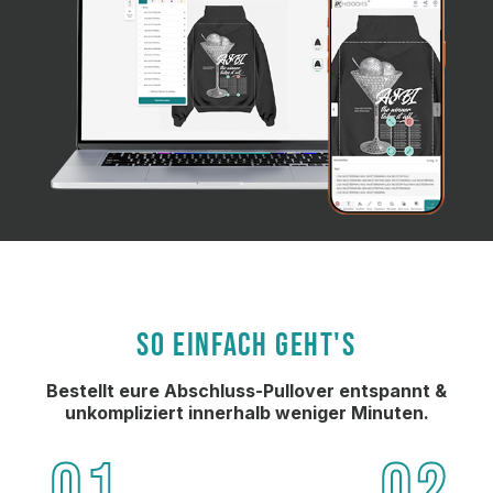
Produktion),
 die 
Lieferung 
erfolgte 
schon am 
Tag nach 
der 
Fertigstellung
 der 
Produktion.
SO EINFACH GEHT'S
Bestellt eure Abschluss-Pullover entspannt &
unkompliziert innerhalb weniger Minuten.