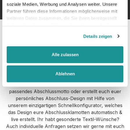
soziale Medien, Werbung und Analysen weiter. Unsere
Partner führen diese Informationen möglicherweise mit
weiteren Daten zusammen, die Sie ihnen bereitgestellt
haben oder die sie im Rahmen Ihrer Nutzung der Dienste
gesammelt haben.
PREMIUM QUALITÄT & BESTPREIS-
Details zeigen
GARANTIE
Alle zulassen
Bei AK Hoodies findet Ihr qualitative Abschluss-Pullis
zu günstigen Preisen mit Bestpreis-Garantie. Ob Abi-
Shirts, Abi-Pullis oder LK-Pullis - bei uns könnt Ihr
Ablehnen
jegliche Art von Schulkleidung in Auftrag geben.
Wählt zwischen +1000 Abschluss- & Abi-Motive euer
passendes Abschlussmotto oder erstellt euch euer
persönliches Abschluss-Design mit Hilfe von
unserem einzigartigen Schnellkonfigurator, welches
das Design eure Abschlussklamotten automatisch &
live erstellt. Ihr habt gesonderte Textil-Wünsche?
Auch individuelle Anfragen setzen wir gerne mit euch