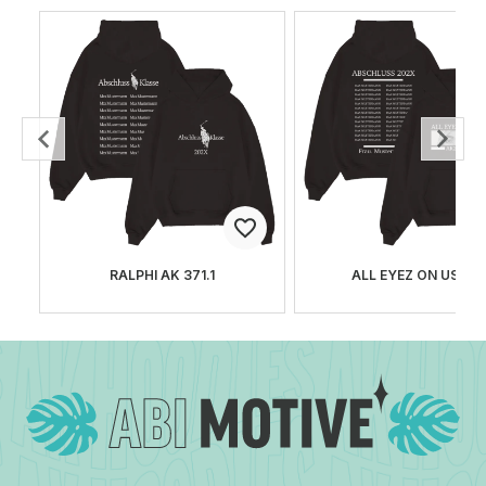
RALPHI AK 371.1
ALL EYEZ ON US 7.4