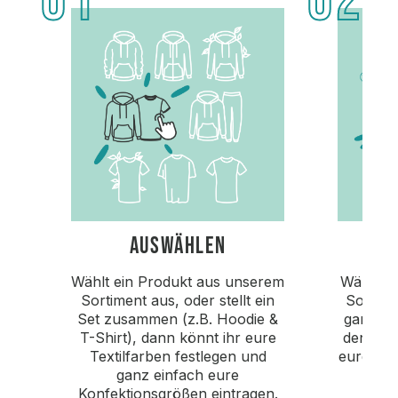
01
02
AUSWÄHLEN
Wählt ein Produkt aus unserem
Wählt e
Sortiment aus, oder stellt ein
Sortime
Set zusammen (z.B. Hoodie &
ganz ei
T-Shirt), dann könnt ihr eure
den Konf
Textilfarben festlegen und
eurer Kr
ganz einfach eure
Konfektionsgrößen eintragen.