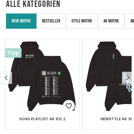
ALLE KATEGORIEN
Neue Motive
Bestseller
Style Motive
AK Motive
Ab
Tipp
SONG PLAYLIST AK 812.2
NEWSTYLE AK 107