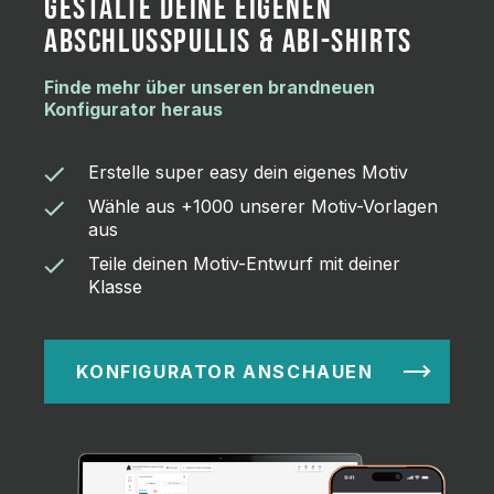
GESTALTE DEINE EIGENEN
jedem
es
guten 
ABSCHLUSSPULLIS & ABI-SHIRTS
weiterempfehlen
Li
WhatsApp-
bei euch
be
Supports 
zu
Ho
Finde mehr über unseren brandneuen
behoben 
bestellen,
Gr
Konfigurator heraus
wurde. 
und wir
gib
Eine 
würden es
au
Vorraussichtliche
Erstelle super easy dein eigenes Motiv
auch
wu
sofort
da
Liefer-/Fertigungszeit
Wähle aus +1000 unserer Motiv-Vorlagen
nochmal
zu
 in der 
aus
tun! Vielen
gel
Produktion 
Teile deinen Motiv-Entwurf mit deiner
Dank für
wäre 
Klasse
alles 😊
hilfreich. 
Die 
Produktion 
dauerte 7 
KONFIGURATOR ANSCHAUEN
Werktage 
(inkl. 
Samstage 
und ohne 
Express-