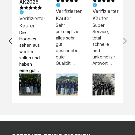
AK2025
Verifizierter
Verifizierter
Ve
Verifizierter
Käufer
Käufer
Kä
Käufer
Sehr
Super
Un
unkompliziert,
Service,
Be
Die 
alles sehr
total
sc
Hoodies 
gut
schnelle
Mo
sehen aus 
beschrieben,
und
und
wie sie 
gute
unkomplizierte
Qua
sollen und 
Qualität.
Antwort.
de
haben 
Unsere
Die Pullis
Ho
eine gute 
eigenen
haben
To
Qualität.

Wünsche
eine super
di
Es gab 
wurden
Qualität
za
beim 
schnell
und wir
ko
Probepaket
und
sind total
Zu
 eine 
unkompliziert
begeistert
Ni
kleine 
umgesetzt.
und
sc
Komplikation,
zufrieden!
die
 die aber 
☺️ Wir
kur
schnell 
würden es
Inf
dank des 