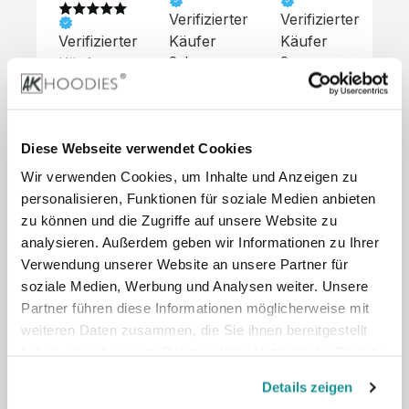
Verifizierter
Verifizierter
Ve
Verifizierter
Käufer
Käufer
Kä
Käufer
Sehr 
Super 
Un
unkompliziert,
Service, 
Die 
 alles sehr 
total 
Bes
Hoodies 
gut 
schnelle 
sc
sehen aus 
beschrieben,
und 
Mot
wie sie 
Diese Webseite verwendet Cookies
 gute 
unkomplizierte
und
sollen und 
Wir verwenden Cookies, um Inhalte und Anzeigen zu
Qualität.

 Antwort. 

Qua
haben 
Unsere 
Die Pullis 
der
personalisieren, Funktionen für soziale Medien anbieten
eine gute 
eigenen 
haben 
Hoo
Qualität.

zu können und die Zugriffe auf unsere Website zu
Wünsche 
eine super 
Tol
Es gab 
analysieren. Außerdem geben wir Informationen zu Ihrer
wurden 
Qualität 
die
beim 
Verwendung unserer Website an unsere Partner für
schnell 
und wir 
za
Probepaket
soziale Medien, Werbung und Analysen weiter. Unsere
und 
sind total 
 eine 
Partner führen diese Informationen möglicherweise mit
unkompliziert
begeistert 
ko
kleine 
weiteren Daten zusammen, die Sie ihnen bereitgestellt
und 
 Z
Komplikation,
umgesetzt.
zufrieden! 
Nic
haben oder die sie im Rahmen Ihrer Nutzung der Dienste
 die aber 
Preisliste
Größentabelle
Sonderpreis
☺️

sc
schnell 
gesammelt haben.
LookBook
Anfrage
Details zeigen
Wir 
die
dank des 
würden es 
kur