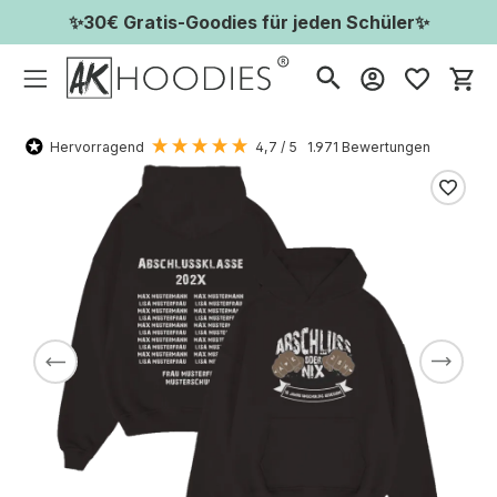
✨30€ Gratis-Goodies für jeden Schüler✨
Wa
Hervorragend
4,7
/ 5
1.971
Bewertungen