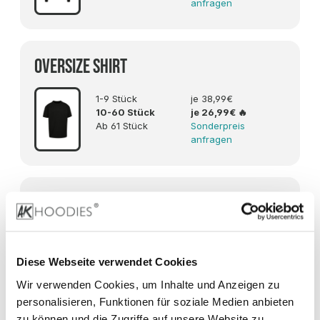
anfragen
OVERSIZE Shirt
1-9 Stück
je 38,99€
10-60 Stück
je 26,99€
🔥
Ab 61 Stück
Sonderpreis
anfragen
Heavyweight Signatur Oversize ZIP
Hoodie
1-9 Stück
je 66,99€
Diese Webseite verwendet Cookies
10-60 Stück
je 54,99€
🔥
Wir verwenden Cookies, um Inhalte und Anzeigen zu
Ab 61 Stück
Sonderpreis
anfragen
personalisieren, Funktionen für soziale Medien anbieten
zu können und die Zugriffe auf unsere Website zu