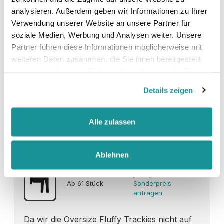
analysieren. Außerdem geben wir Informationen zu Ihrer
Verwendung unserer Website an unsere Partner für
Fluffy Hoodie
soziale Medien, Werbung und Analysen weiter. Unsere
Partner führen diese Informationen möglicherweise mit
1-9 Stück
je 61,99€
weiteren Daten zusammen, die Sie ihnen bereitgestellt
10-60 Stück
je 49,99€
🔥
haben oder die sie im Rahmen Ihrer Nutzung der Dienste
Ab 61 Stück
Sonderpreis
anfragen
gesammelt haben.
Details zeigen
Oversize Fluffy Trackie Set (auf
Alle zulassen
Anfrage)
Ablehnen
1-9 Stück
je 89,99€
10-60 Stück
je 74,99€
🔥
Ab 61 Stück
Sonderpreis
anfragen
Da wir die Oversize Fluffy Trackies nicht auf