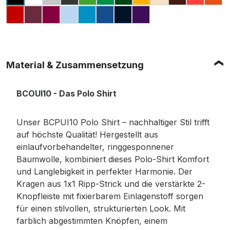
WHITE
HEATHER GREY (MELIERT)
ANTHRACITE
REAL GREEN
KELLY GREEN
BOTTLE GREEN
CHILI GOLD
SAND
BROWN
PIXEL 
OR
BLACK
RED
WINE
FUCHSIA
LIGHT BLUE
ATOLL
ROYAL BLUE
NAVY
PURPLE
Material & Zusammensetzung
BCOUI10 - Das Polo Shirt
Unser BCPUI10 Polo Shirt – nachhaltiger Stil trifft
auf höchste Qualität! Hergestellt aus
einlaufvorbehandelter, ringgesponnener
Baumwolle, kombiniert dieses Polo-Shirt Komfort
und Langlebigkeit in perfekter Harmonie. Der
Kragen aus 1x1 Ripp-Strick und die verstärkte 2-
Knopfleiste mit fixierbarem Einlagenstoff sorgen
für einen stilvollen, strukturierten Look. Mit
farblich abgestimmten Knöpfen, einem