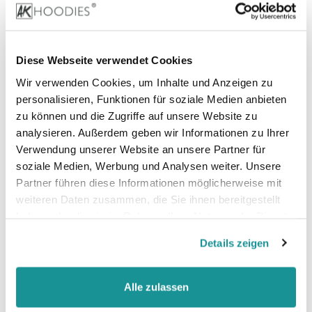
80% Baumwolle, 20% Polyester (Heather Grey)
Diese Webseite verwendet Cookies
Stoffgewicht
: 180 g/m²
Wir verwenden Cookies, um Inhalte und Anzeigen zu
personalisieren, Funktionen für soziale Medien anbieten
Zertifizierungen:
zu können und die Zugriffe auf unsere Website zu
analysieren. Außerdem geben wir Informationen zu Ihrer
Verwendung unserer Website an unsere Partner für
Vegan, faire Arbeitsbedingungen, Oeko-Tex 100,
soziale Medien, Werbung und Analysen weiter. Unsere
Better cotton (BCI cotton)
Partner führen diese Informationen möglicherweise mit
weiteren Daten zusammen, die Sie ihnen bereitgestellt
haben oder die sie im Rahmen Ihrer Nutzung der Dienste
gesammelt haben.
Details zeigen
Alle zulassen
Größentabelle