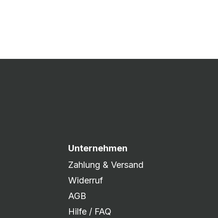
 Druck freigegeben und die
xibel auf eure Wünsche
Unternehmen
Zahlung & Versand
Widerruf
AGB
Hilfe / FAQ