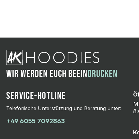
Wir ändern das Moti
Hasselroth und ei
Lieferung erfolgt p
zu reagieren.
WIR WERDEN EUCH BEEIN
DRUCKEN
SERVICE-HOTLINE
Ö
Mo
Telefonische Unterstützung und Beratung unter:
8:
+49 6055 7092863
K