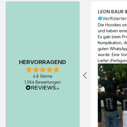
LEON BAUR 
Verifizierte
Die Hoodies seh
und haben eine 
Es gab beim Pr
Komplikation, d
guten WhatsAp
wurde. Eine Vorr
Liefer-/Fertigun
HERVORRAGEND
wäre hilfreich. 
Werktage (inkl
4.8 Sterne
Express-Produkt
1,584 Bewertungen
erfolgte schon 
Fertigstellung 