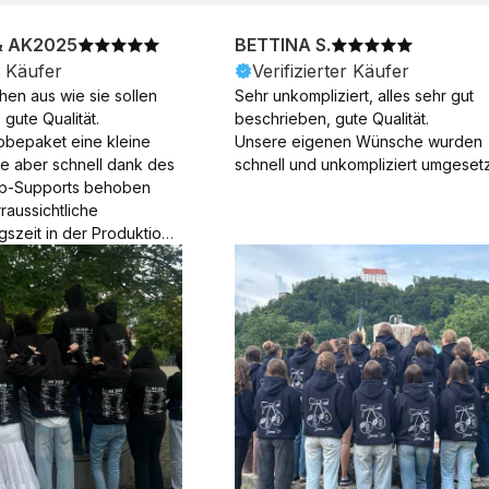
& AK2025
BETTINA S.
r Käufer
Verifizierter Käufer
en aus wie sie sollen 
Sehr unkompliziert, alles sehr gut 
gute Qualität.

beschrieben, gute Qualität.

obepaket eine kleine 
Unsere eigenen Wünsche wurden 
ie aber schnell dank des 
schnell und unkompliziert umgesetz
p-Supports behoben 
aussichtliche 
gszeit in der Produktion 
Die Produktion dauerte 7 
. Samstage und ohne 
ion), die Lieferung 
am Tag nach der 
der Produktion.