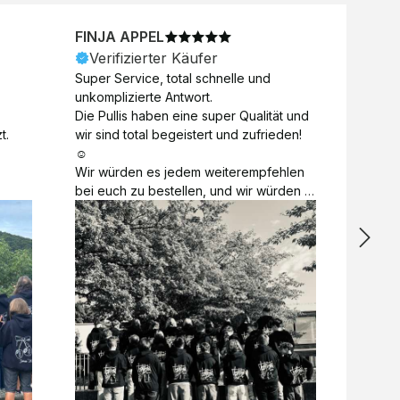
FINJA APPEL
NICO
Verifizierter Käufer
Veri
Super Service, total schnelle und 
Unkomp
unkomplizierte Antwort. 

Motive 
Die Pullis haben eine super Qualität und 
Toll a
t.
wir sind total begeistert und zufrieden! 
Zugabe
☺️

kurzfri
Wir würden es jedem weiterempfehlen 
bei de
bei euch zu bestellen, und wir würden 
auch d
es auch sofort nochmal tun! 

gelöst.
Vielen Dank für alles 😊