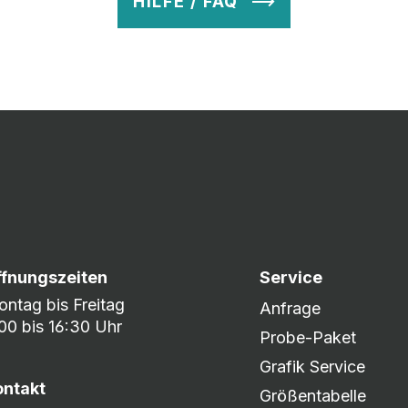
HILFE / FAQ
v so lange ab, bis Ihr zu 100% zufrieden seid. Danach wird es zum
nem umfangreichen Lagerbestand sind wir in der Lage, fle
er DHL oder DPD.
ffnungszeiten
Service
ntag bis Freitag
Anfrage
00 bis 16:30 Uhr
Probe-Paket
Grafik Service
ontakt
Größentabelle