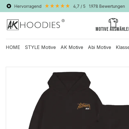
Hervorragend
4,7
/ 5
1.978
Bewertungen
Motive auswähle
HOME
STYLE Motive
AK Motive
Abi Motive
Klass