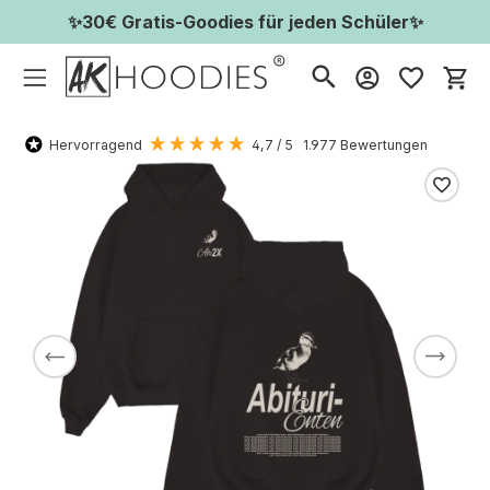
✨30€ Gratis-Goodies für jeden Schüler✨
Wa
Hervorragend
4,7
/ 5
1.977
Bewertungen