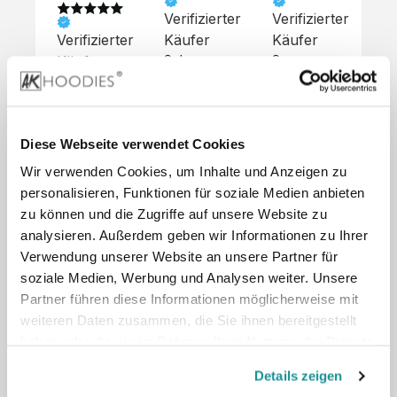
Verifizierter
Verifizierter
Ve
Verifizierter
Käufer
Käufer
Kä
Käufer
Sehr 
Super 
Un
unkompliziert,
Service, 
Die 
 alles sehr 
total 
Bes
Hoodies 
gut 
schnelle 
sc
sehen aus 
beschrieben,
und 
Mot
wie sie 
Diese Webseite verwendet Cookies
 gute 
unkomplizierte
und
sollen und 
Wir verwenden Cookies, um Inhalte und Anzeigen zu
Qualität.

 Antwort. 

Qua
haben 
Unsere 
Die Pullis 
der
personalisieren, Funktionen für soziale Medien anbieten
eine gute 
eigenen 
haben 
Hoo
Qualität.

zu können und die Zugriffe auf unsere Website zu
Wünsche 
eine super 
Tol
Es gab 
analysieren. Außerdem geben wir Informationen zu Ihrer
wurden 
Qualität 
die
beim 
Verwendung unserer Website an unsere Partner für
schnell 
und wir 
za
Probepaket
soziale Medien, Werbung und Analysen weiter. Unsere
und 
sind total 
 eine 
Partner führen diese Informationen möglicherweise mit
unkompliziert
begeistert 
ko
kleine 
weiteren Daten zusammen, die Sie ihnen bereitgestellt
und 
 Z
Komplikation,
umgesetzt.
zufrieden! 
Nic
haben oder die sie im Rahmen Ihrer Nutzung der Dienste
 die aber 
Preisliste
Größentabelle
Sonderpreis
☺️

sc
schnell 
gesammelt haben.
LookBook
Anfrage
Details zeigen
Wir 
die
dank des 
würden es 
kur