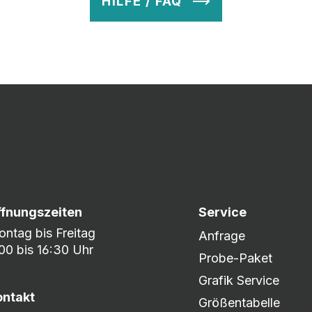
HILFE / FAQ
v so lange ab, bis Ihr zu 100% zufrieden seid. Danach wird es zum
nem umfangreichen Lagerbestand sind wir in der Lage, fle
er DHL oder DPD.
ffnungszeiten
Service
ntag bis Freitag
Anfrage
00 bis 16:30 Uhr
Probe-Paket
Grafik Service
ontakt
Größentabelle