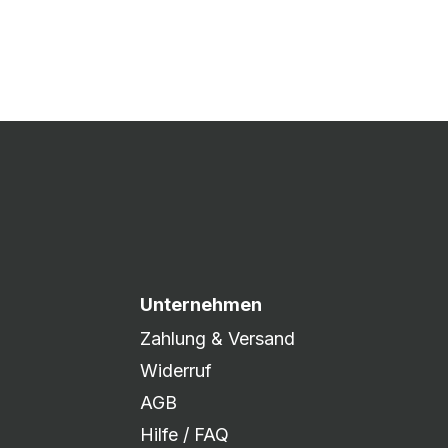
 Druck freigegeben und die
xibel auf eure Wünsche
Unternehmen
Zahlung & Versand
Widerruf
AGB
Hilfe / FAQ