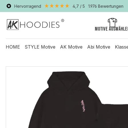
Hervorragend
4,7
/ 5
1.976
Bewertungen
Motive auswähle
HOME
STYLE Motive
AK Motive
Abi Motive
Klass