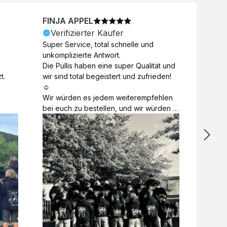
FINJA APPEL
NICO
Verifizierter Käufer
Veri
Super Service, total schnelle und 
Unkomp
unkomplizierte Antwort. 

Motive 
Die Pullis haben eine super Qualität und 
Toll a
t.
wir sind total begeistert und zufrieden! 
Zugabe
☺️

kurzfri
Wir würden es jedem weiterempfehlen 
bei de
bei euch zu bestellen, und wir würden 
auch d
es auch sofort nochmal tun! 

gelöst.
Vielen Dank für alles 😊