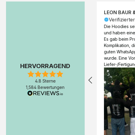
LEON BAUR 
Verifizierte
Die Hoodies seh
und haben eine 
Es gab beim Pr
Komplikation, d
guten WhatsAp
wurde. Eine Vorr
Liefer-/Fertigun
HERVORRAGEND
wäre hilfreich. 
Werktage (inkl
4.8 Sterne
Express-Produkt
1,584 Bewertungen
erfolgte schon 
Fertigstellung 