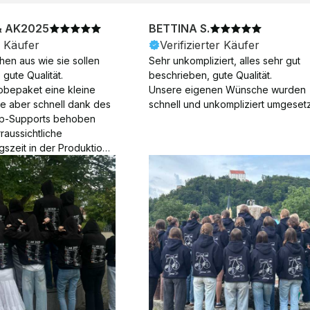
& AK2025
BETTINA S.
r Käufer
Verifizierter Käufer
en aus wie sie sollen 
Sehr unkompliziert, alles sehr gut 
gute Qualität.

beschrieben, gute Qualität.

obepaket eine kleine 
Unsere eigenen Wünsche wurden 
ie aber schnell dank des 
schnell und unkompliziert umgesetz
p-Supports behoben 
aussichtliche 
gszeit in der Produktion 
Die Produktion dauerte 7 
. Samstage und ohne 
ion), die Lieferung 
am Tag nach der 
der Produktion.