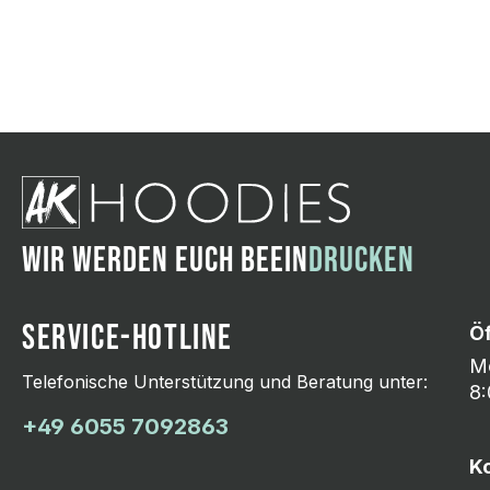
Wir ändern das Moti
Hasselroth und ei
Lieferung erfolgt p
zu reagieren.
WIR WERDEN EUCH BEEIN
DRUCKEN
SERVICE-HOTLINE
Ö
Mo
Telefonische Unterstützung und Beratung unter:
8:
+49 6055 7092863
K