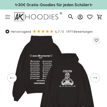
✨30€ Gratis-Goodies für jeden Schüler✨
Wa
Hervorragend
4,7
/ 5
1.971
Bewertungen