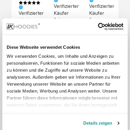
Verifizierter
Verifizierter
Ve
Verifizierter
Käufer
Käufer
Kä
Käufer
Sehr 
Super 
Un
unkompliziert,
Service, 
Die 
 alles sehr 
total 
Bes
Hoodies 
gut 
schnelle 
sc
sehen aus 
beschrieben,
und 
Mot
wie sie 
Diese Webseite verwendet Cookies
 gute 
unkomplizierte
und
sollen und 
Wir verwenden Cookies, um Inhalte und Anzeigen zu
Qualität.

 Antwort. 

Qua
haben 
Unsere 
Die Pullis 
der
personalisieren, Funktionen für soziale Medien anbieten
eine gute 
eigenen 
haben 
Hoo
Qualität.

zu können und die Zugriffe auf unsere Website zu
Wünsche 
eine super 
Tol
Es gab 
analysieren. Außerdem geben wir Informationen zu Ihrer
wurden 
Qualität 
die
beim 
Verwendung unserer Website an unsere Partner für
schnell 
und wir 
za
Probepaket
soziale Medien, Werbung und Analysen weiter. Unsere
und 
sind total 
 eine 
Partner führen diese Informationen möglicherweise mit
unkompliziert
begeistert 
ko
kleine 
weiteren Daten zusammen, die Sie ihnen bereitgestellt
und 
 Z
Komplikation,
umgesetzt.
zufrieden! 
Nic
haben oder die sie im Rahmen Ihrer Nutzung der Dienste
 die aber 
Preisliste
Größentabelle
Sonderpreis
☺️

sc
schnell 
gesammelt haben.
LookBook
Anfrage
Details zeigen
Wir 
die
dank des 
würden es 
kur