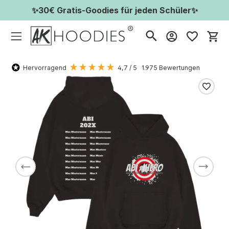
✨30€ Gratis-Goodies für jeden Schüler✨
Wa
Hervorragend
4,7
/ 5
1.975
Bewertungen