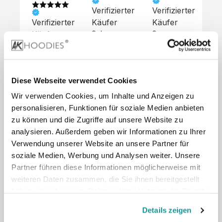
Verifizierter
Verifizierter
Ve
Verifizierter
Käufer
Käufer
Kä
Käufer
Sehr 
Super 
Un
unkompliziert,
Service, 
Die 
 alles sehr 
total 
Bes
Hoodies 
gut 
schnelle 
sc
sehen aus 
beschrieben,
und 
Mot
wie sie 
Diese Webseite verwendet Cookies
 gute 
unkomplizierte
und
sollen und 
Wir verwenden Cookies, um Inhalte und Anzeigen zu
Qualität.

 Antwort. 

Qua
haben 
Unsere 
Die Pullis 
der
personalisieren, Funktionen für soziale Medien anbieten
eine gute 
eigenen 
haben 
Hoo
Qualität.

zu können und die Zugriffe auf unsere Website zu
Wünsche 
eine super 
Tol
Es gab 
analysieren. Außerdem geben wir Informationen zu Ihrer
wurden 
Qualität 
die
beim 
Verwendung unserer Website an unsere Partner für
schnell 
und wir 
za
Probepaket
soziale Medien, Werbung und Analysen weiter. Unsere
und 
sind total 
 eine 
Partner führen diese Informationen möglicherweise mit
unkompliziert
begeistert 
ko
kleine 
weiteren Daten zusammen, die Sie ihnen bereitgestellt
und 
 Z
Komplikation,
umgesetzt.
zufrieden! 
Nic
haben oder die sie im Rahmen Ihrer Nutzung der Dienste
 die aber 
Preisliste
Größentabelle
Sonderpreis
☺️

sc
schnell 
gesammelt haben.
LookBook
Anfrage
Details zeigen
Wir 
die
dank des 
würden es 
kur