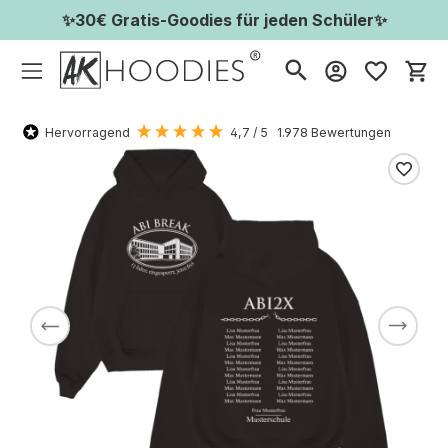
✨30€ Gratis-Goodies für jeden Schüler✨
Wa
Hervorragend
4,7
/ 5
1.978
Bewertungen