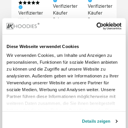
Verifizierter
Verifizierter
Ve
Verifizierter
Käufer
Käufer
Kä
Käufer
Sehr 
Super 
Un
unkompliziert,
Service, 
Die 
 alles sehr 
total 
Bes
Hoodies 
gut 
schnelle 
sc
sehen aus 
beschrieben,
und 
Mot
wie sie 
Diese Webseite verwendet Cookies
 gute 
unkomplizierte
und
sollen und 
Wir verwenden Cookies, um Inhalte und Anzeigen zu
Qualität.

 Antwort. 

Qua
haben 
Unsere 
Die Pullis 
der
personalisieren, Funktionen für soziale Medien anbieten
eine gute 
eigenen 
haben 
Hoo
Qualität.

zu können und die Zugriffe auf unsere Website zu
Wünsche 
eine super 
Tol
Es gab 
analysieren. Außerdem geben wir Informationen zu Ihrer
wurden 
Qualität 
die
beim 
Verwendung unserer Website an unsere Partner für
schnell 
und wir 
za
Probepaket
soziale Medien, Werbung und Analysen weiter. Unsere
und 
sind total 
 eine 
Partner führen diese Informationen möglicherweise mit
unkompliziert
begeistert 
ko
kleine 
weiteren Daten zusammen, die Sie ihnen bereitgestellt
und 
 Z
Komplikation,
umgesetzt.
zufrieden! 
Nic
haben oder die sie im Rahmen Ihrer Nutzung der Dienste
 die aber 
Preisliste
Größentabelle
Sonderpreis
☺️

sc
schnell 
gesammelt haben.
LookBook
Anfrage
Details zeigen
Wir 
die
dank des 
würden es 
kur