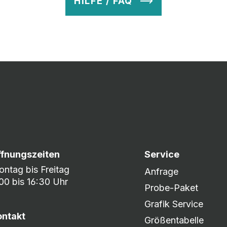
HILFE / FAQ
v so lange ab, bis Ihr zu 100% zufrieden seid. Danach wird es zum
nem umfangreichen Lagerbestand sind wir in der Lage, fle
er DHL oder DPD.
ffnungszeiten
Service
ntag bis Freitag
Anfrage
00 bis 16:30 Uhr
Probe-Paket
Grafik Service
ontakt
Größentabelle