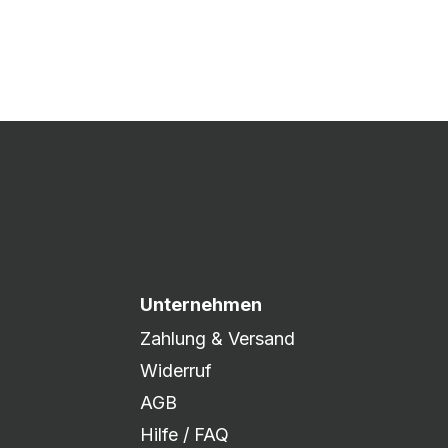
 Druck freigegeben und die
xibel auf eure Wünsche
Unternehmen
Zahlung & Versand
Widerruf
AGB
Hilfe / FAQ