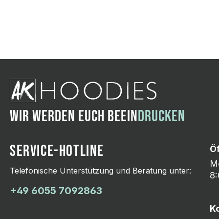
Wir ändern das Moti
Hasselroth und ei
Lieferung erfolgt p
zu reagieren.
WIR WERDEN EUCH BEEIN
DRUCKEN
SERVICE-HOTLINE
Ö
Mo
Telefonische Unterstützung und Beratung unter:
8:
+49 6055 7092863
K