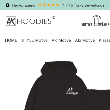
Hervorragend
4,7
/ 5
1.978
Bewertungen
Motive auswähle
HOME
STYLE Motive
AK Motive
Abi Motive
Klass