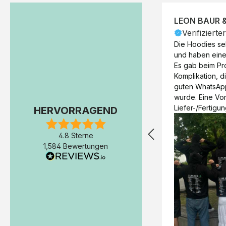
LEON BAUR 
Verifizierte
Die Hoodies seh
und haben eine 
Es gab beim Pr
Komplikation, d
guten WhatsAp
wurde. Eine Vorr
Liefer-/Fertigun
HERVORRAGEND
wäre hilfreich. 
Werktage (inkl
4.8 Sterne
Express-Produkt
1,584 Bewertungen
erfolgte schon 
Fertigstellung 