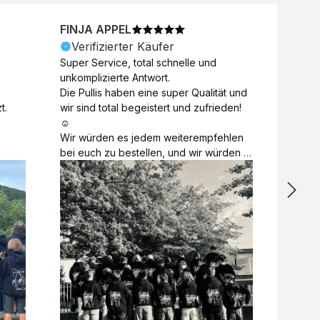
FINJA APPEL
NICO
Verifizierter Käufer
Veri
Super Service, total schnelle und 
Unkomp
unkomplizierte Antwort. 

Motive 
Die Pullis haben eine super Qualität und 
Toll a
t.
wir sind total begeistert und zufrieden! 
Zugabe
☺️

kurzfri
Wir würden es jedem weiterempfehlen 
bei de
bei euch zu bestellen, und wir würden 
auch d
es auch sofort nochmal tun! 

gelöst.
Vielen Dank für alles 😊