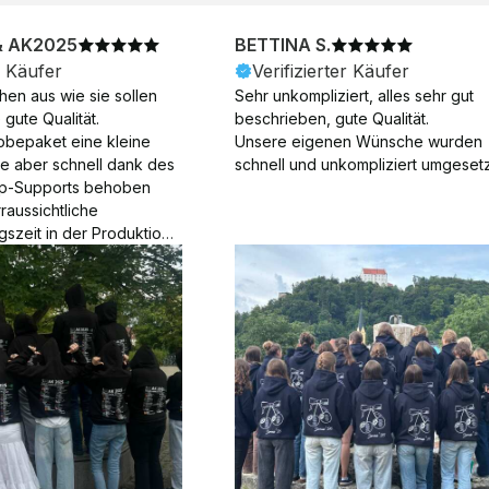
& AK2025
BETTINA S.
r Käufer
Verifizierter Käufer
en aus wie sie sollen 
Sehr unkompliziert, alles sehr gut 
gute Qualität.

beschrieben, gute Qualität.

obepaket eine kleine 
Unsere eigenen Wünsche wurden 
ie aber schnell dank des 
schnell und unkompliziert umgesetz
p-Supports behoben 
aussichtliche 
gszeit in der Produktion 
Die Produktion dauerte 7 
. Samstage und ohne 
ion), die Lieferung 
am Tag nach der 
der Produktion.