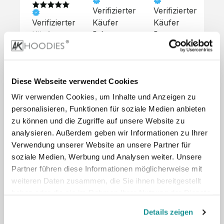
Verifizierter
Verifizierter
Ve
Verifizierter
Käufer
Käufer
Kä
Käufer
Sehr 
Super 
Un
unkompliziert,
Service, 
Die 
 alles sehr 
total 
Bes
Hoodies 
gut 
schnelle 
sc
sehen aus 
beschrieben,
und 
Mot
wie sie 
Diese Webseite verwendet Cookies
 gute 
unkomplizierte
und
sollen und 
Wir verwenden Cookies, um Inhalte und Anzeigen zu
Qualität.

 Antwort. 

Qua
haben 
Unsere 
Die Pullis 
der
personalisieren, Funktionen für soziale Medien anbieten
eine gute 
eigenen 
haben 
Hoo
Qualität.

zu können und die Zugriffe auf unsere Website zu
Wünsche 
eine super 
Tol
Es gab 
analysieren. Außerdem geben wir Informationen zu Ihrer
wurden 
Qualität 
die
beim 
Verwendung unserer Website an unsere Partner für
schnell 
und wir 
za
Probepaket
soziale Medien, Werbung und Analysen weiter. Unsere
und 
sind total 
 eine 
Partner führen diese Informationen möglicherweise mit
unkompliziert
begeistert 
ko
kleine 
weiteren Daten zusammen, die Sie ihnen bereitgestellt
und 
 Z
Komplikation,
umgesetzt.
zufrieden! 
Nic
haben oder die sie im Rahmen Ihrer Nutzung der Dienste
 die aber 
Preisliste
Größentabelle
Sonderpreis
☺️

sc
schnell 
gesammelt haben.
LookBook
Anfrage
Details zeigen
Wir 
die
dank des 
würden es 
kur