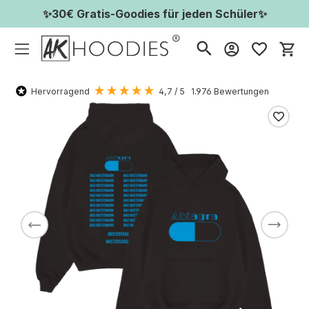
✨30€ Gratis-Goodies für jeden Schüler✨
Wa
Hervorragend
4,7
/ 5
1.976
Bewertungen