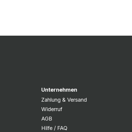
 Druck freigegeben und die
xibel auf eure Wünsche
Unternehmen
Zahlung & Versand
Widerruf
AGB
Hilfe / FAQ