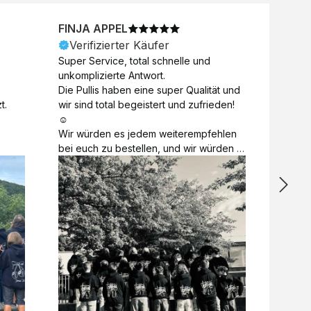
FINJA APPEL
NICO
Verifizierter Käufer
Veri
Super Service, total schnelle und 
Unkomp
unkomplizierte Antwort. 

Motive 
Die Pullis haben eine super Qualität und 
Toll a
t.
wir sind total begeistert und zufrieden! 
Zugabe
☺️

kurzfri
Wir würden es jedem weiterempfehlen 
bei de
bei euch zu bestellen, und wir würden 
auch d
es auch sofort nochmal tun! 

gelöst.
Vielen Dank für alles 😊