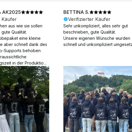
& AK2025
BETTINA S.
r Käufer
Verifizierter Käufer
en aus wie sie sollen 
Sehr unkompliziert, alles sehr gut 
gute Qualität.

beschrieben, gute Qualität.

obepaket eine kleine 
Unsere eigenen Wünsche wurden 
ie aber schnell dank des 
schnell und unkompliziert umgesetz
p-Supports behoben 
aussichtliche 
gszeit in der Produktion 
Die Produktion dauerte 7 
. Samstage und ohne 
ion), die Lieferung 
am Tag nach der 
der Produktion.