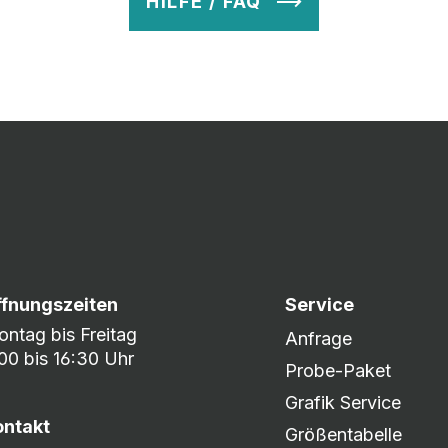
HILFE / FAQ
v so lange ab, bis Ihr zu 100% zufrieden seid. Danach wird es zum
nem umfangreichen Lagerbestand sind wir in der Lage, fle
er DHL oder DPD.
ffnungszeiten
Service
ntag bis Freitag
Anfrage
00 bis 16:30 Uhr
Probe-Paket
Grafik Service
ontakt
Größentabelle