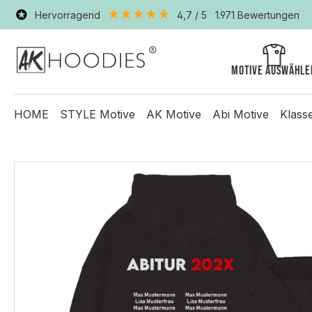
Hervorragend
4,7
/ 5
1.971
Bewertungen
Motive auswähle
HOME
STYLE Motive
AK Motive
Abi Motive
Klass