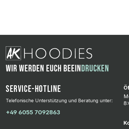
Wir ändern das Moti
Hasselroth und ei
Lieferung erfolgt p
zu reagieren.
WIR WERDEN EUCH BEEIN
DRUCKEN
SERVICE-HOTLINE
Ö
Mo
Telefonische Unterstützung und Beratung unter:
8:
+49 6055 7092863
K