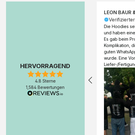
LEON BAUR 
Verifizierte
Die Hoodies seh
und haben eine 
Es gab beim Pr
Komplikation, d
guten WhatsAp
wurde. Eine Vorr
Liefer-/Fertigun
HERVORRAGEND
wäre hilfreich. 
Werktage (inkl
4.8 Sterne
Express-Produkt
1,584 Bewertungen
erfolgte schon 
Fertigstellung 