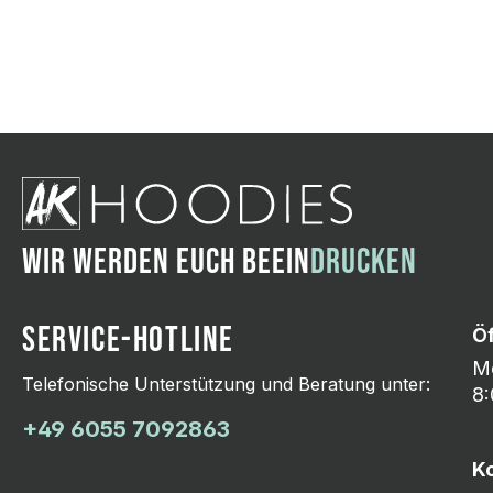
Wir ändern das Moti
Hasselroth und ei
Lieferung erfolgt p
zu reagieren.
WIR WERDEN EUCH BEEIN
DRUCKEN
SERVICE-HOTLINE
Ö
Mo
Telefonische Unterstützung und Beratung unter:
8:
+49 6055 7092863
K