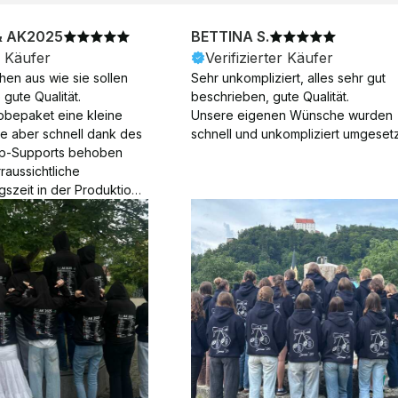
& AK2025
BETTINA S.
r Käufer
Verifizierter Käufer
en aus wie sie sollen 
Sehr unkompliziert, alles sehr gut 
gute Qualität.

beschrieben, gute Qualität.

obepaket eine kleine 
Unsere eigenen Wünsche wurden 
ie aber schnell dank des 
schnell und unkompliziert umgesetz
p-Supports behoben 
aussichtliche 
gszeit in der Produktion 
Die Produktion dauerte 7 
. Samstage und ohne 
ion), die Lieferung 
am Tag nach der 
der Produktion.