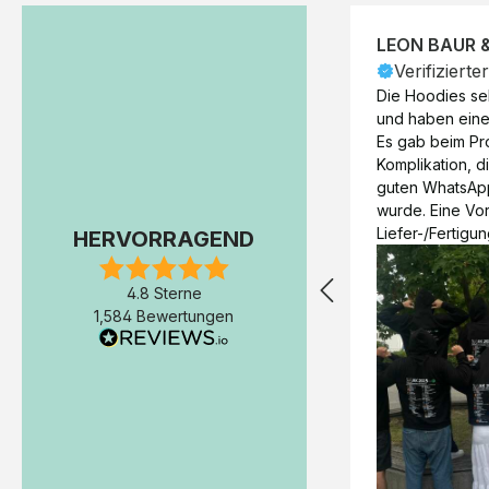
LEON BAUR 
Verifizierte
Die Hoodies seh
und haben eine 
Es gab beim Pr
Komplikation, d
guten WhatsAp
wurde. Eine Vorr
Liefer-/Fertigun
HERVORRAGEND
wäre hilfreich. 
Werktage (inkl
4.8 Sterne
Express-Produkt
1,584 Bewertungen
erfolgte schon 
Fertigstellung 