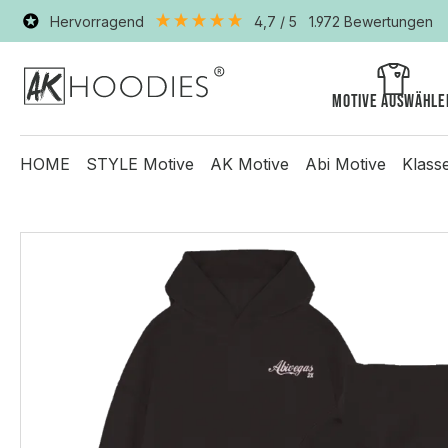
Hervorragend
4,7
/ 5
1.972
Bewertungen
Motive auswähle
HOME
STYLE Motive
AK Motive
Abi Motive
Klass