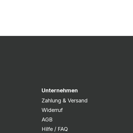
 Druck freigegeben und die
xibel auf eure Wünsche
Unternehmen
Zahlung & Versand
Widerruf
AGB
Hilfe / FAQ