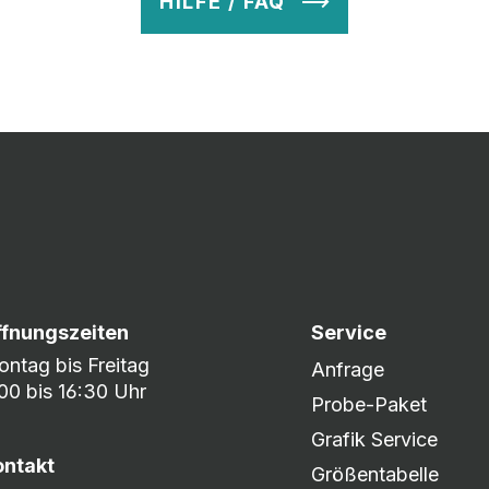
HILFE / FAQ
v so lange ab, bis Ihr zu 100% zufrieden seid. Danach wird es zum
nem umfangreichen Lagerbestand sind wir in der Lage, fle
er DHL oder DPD.
ffnungszeiten
Service
ntag bis Freitag
Anfrage
00 bis 16:30 Uhr
Probe-Paket
Grafik Service
ontakt
Größentabelle