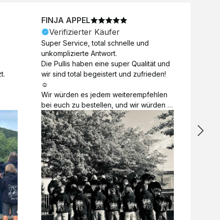
FINJA APPEL
NICO
Verifizierter Käufer
Veri
Super Service, total schnelle und 
Unkomp
unkomplizierte Antwort. 

Motive 
Die Pullis haben eine super Qualität und 
Toll a
t.
wir sind total begeistert und zufrieden! 
Zugabe
☺️

kurzfri
Wir würden es jedem weiterempfehlen 
bei de
bei euch zu bestellen, und wir würden 
auch d
es auch sofort nochmal tun! 

gelöst.
Vielen Dank für alles 😊