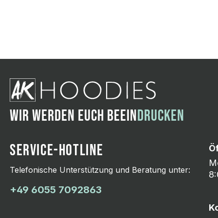
Wir ändern das Moti
Hasselroth und ei
Lieferung erfolgt p
zu reagieren.
WIR WERDEN EUCH BEEIN
DRUCKEN
SERVICE-HOTLINE
Ö
Mo
Telefonische Unterstützung und Beratung unter:
8:
+49 6055 7092863
K