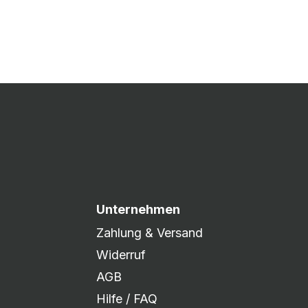
 Druck freigegeben und die
xibel auf eure Wünsche
Unternehmen
Zahlung & Versand
Widerruf
AGB
Hilfe / FAQ