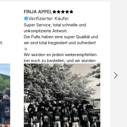
FINJA APPEL
NICO
Verifizierter Käufer
Veri
Super Service, total schnelle und 
Unkomp
unkomplizierte Antwort. 

Motive 
Die Pullis haben eine super Qualität und 
Toll a
t.
wir sind total begeistert und zufrieden! 
Zugabe
☺️

kurzfri
Wir würden es jedem weiterempfehlen 
bei de
bei euch zu bestellen, und wir würden 
auch d
es auch sofort nochmal tun! 

gelöst.
Vielen Dank für alles 😊