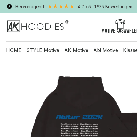
Hervorragend
4,7
/ 5
1.975
Bewertungen
Motive auswähle
HOME
STYLE Motive
AK Motive
Abi Motive
Klass