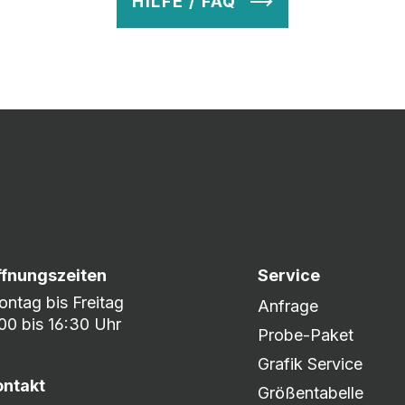
HILFE / FAQ
v so lange ab, bis Ihr zu 100% zufrieden seid. Danach wird es zum
nem umfangreichen Lagerbestand sind wir in der Lage, fle
er DHL oder DPD.
ffnungszeiten
Service
ntag bis Freitag
Anfrage
00 bis 16:30 Uhr
Probe-Paket
Grafik Service
ontakt
Größentabelle