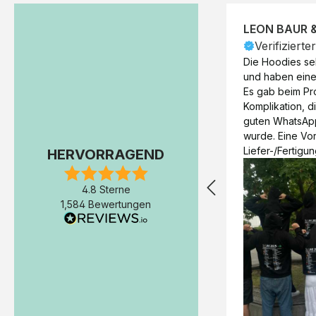
LEON BAUR 
Verifizierte
Die Hoodies seh
und haben eine 
Es gab beim Pr
Komplikation, d
guten WhatsAp
wurde. Eine Vorr
Liefer-/Fertigun
HERVORRAGEND
wäre hilfreich. 
Werktage (inkl
4.8 Sterne
Express-Produkt
1,584 Bewertungen
erfolgte schon 
Fertigstellung 