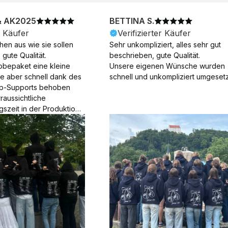
& AK2025
BETTINA S.
r Käufer
Verifizierter Käufer
en aus wie sie sollen 
Sehr unkompliziert, alles sehr gut 
gute Qualität.

beschrieben, gute Qualität.

obepaket eine kleine 
Unsere eigenen Wünsche wurden 
ie aber schnell dank des 
schnell und unkompliziert umgesetz
p-Supports behoben 
aussichtliche 
gszeit in der Produktion 
Die Produktion dauerte 7 
. Samstage und ohne 
ion), die Lieferung 
am Tag nach der 
der Produktion.