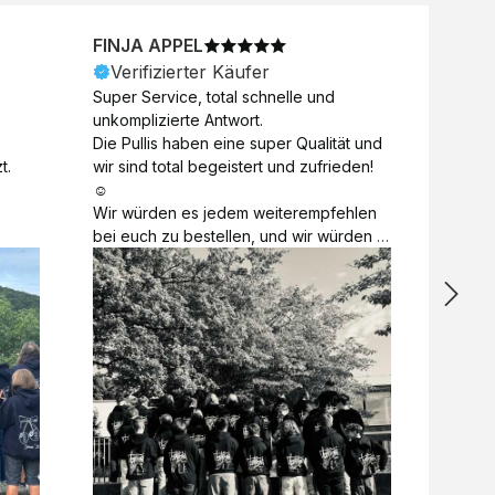
FINJA APPEL
NICO
Verifizierter Käufer
Veri
Super Service, total schnelle und 
Unkomp
unkomplizierte Antwort. 

Motive 
Die Pullis haben eine super Qualität und 
Toll a
t.
wir sind total begeistert und zufrieden! 
Zugabe
☺️

kurzfri
Wir würden es jedem weiterempfehlen 
bei de
bei euch zu bestellen, und wir würden 
auch d
es auch sofort nochmal tun! 

gelöst.
Vielen Dank für alles 😊