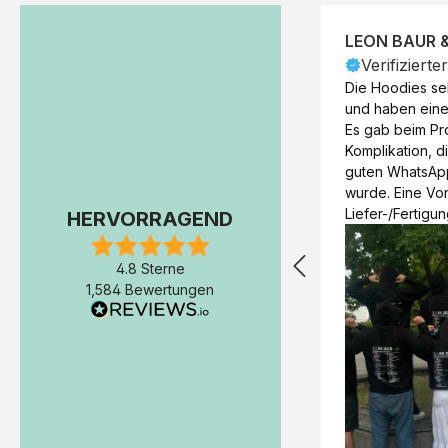
LEON BAUR 
Verifizierte
Die Hoodies seh
und haben eine 
Es gab beim Pr
Komplikation, d
guten WhatsAp
wurde. Eine Vorr
Liefer-/Fertigun
HERVORRAGEND
wäre hilfreich. 
Werktage (inkl
4.8 Sterne
Express-Produkt
1,584 Bewertungen
erfolgte schon 
Fertigstellung 