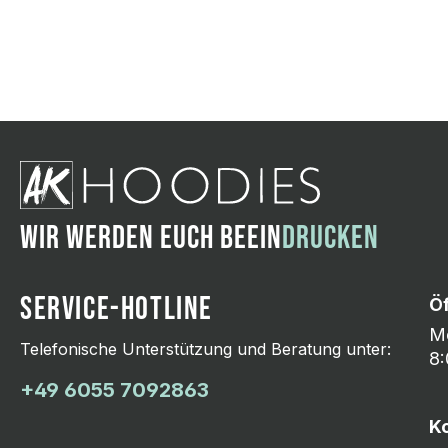
Wir ändern das Moti
Hasselroth und ei
Lieferung erfolgt p
zu reagieren.
WIR WERDEN EUCH BEEIN
DRUCKEN
SERVICE-HOTLINE
Ö
Mo
Telefonische Unterstützung und Beratung unter:
8:
+49 6055 7092863
K