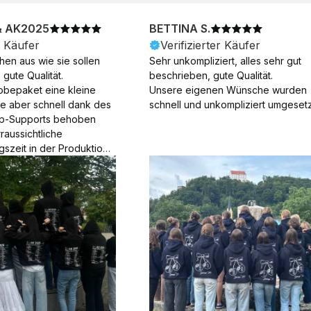
& AK2025
BETTINA S.
r Käufer
Verifizierter Käufer
en aus wie sie sollen 
Sehr unkompliziert, alles sehr gut 
gute Qualität.

beschrieben, gute Qualität.

obepaket eine kleine 
Unsere eigenen Wünsche wurden 
ie aber schnell dank des 
schnell und unkompliziert umgesetz
p-Supports behoben 
aussichtliche 
gszeit in der Produktion 
Die Produktion dauerte 7 
. Samstage und ohne 
ion), die Lieferung 
am Tag nach der 
der Produktion.