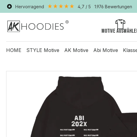
Hervorragend
4,7
/ 5
1.976
Bewertungen
Motive auswähle
HOME
STYLE Motive
AK Motive
Abi Motive
Klass