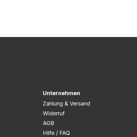
 Druck freigegeben und die
xibel auf eure Wünsche
Unternehmen
Zahlung & Versand
Widerruf
AGB
Hilfe / FAQ