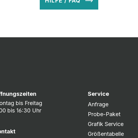
HILFE / FAQ
v so lange ab, bis Ihr zu 100% zufrieden seid. Danach wird es zum
nem umfangreichen Lagerbestand sind wir in der Lage, fle
er DHL oder DPD.
ffnungszeiten
Service
ntag bis Freitag
Anfrage
00 bis 16:30 Uhr
Probe-Paket
Grafik Service
ontakt
Größentabelle