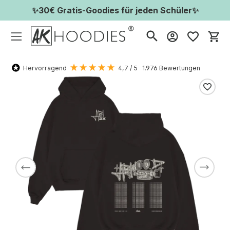
✨30€ Gratis-Goodies für jeden Schüler✨
Wa
Hervorragend
4,7
/ 5
1.976
Bewertungen