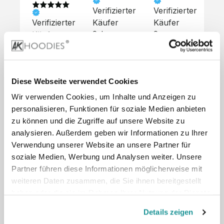
Verifizierter
Verifizierter
Ve
Verifizierter
Käufer
Käufer
Kä
Käufer
Sehr 
Super 
Un
unkompliziert,
Service, 
Die 
 alles sehr 
total 
Bes
Hoodies 
gut 
schnelle 
sc
sehen aus 
beschrieben,
und 
Mot
wie sie 
Diese Webseite verwendet Cookies
 gute 
unkomplizierte
und
sollen und 
Wir verwenden Cookies, um Inhalte und Anzeigen zu
Qualität.

 Antwort. 

Qua
haben 
Unsere 
Die Pullis 
der
personalisieren, Funktionen für soziale Medien anbieten
eine gute 
eigenen 
haben 
Hoo
Qualität.

zu können und die Zugriffe auf unsere Website zu
Wünsche 
eine super 
Tol
Es gab 
analysieren. Außerdem geben wir Informationen zu Ihrer
wurden 
Qualität 
die
beim 
Verwendung unserer Website an unsere Partner für
schnell 
und wir 
za
Probepaket
soziale Medien, Werbung und Analysen weiter. Unsere
und 
sind total 
 eine 
Partner führen diese Informationen möglicherweise mit
unkompliziert
begeistert 
ko
kleine 
weiteren Daten zusammen, die Sie ihnen bereitgestellt
und 
 Z
Komplikation,
umgesetzt.
zufrieden! 
Nic
haben oder die sie im Rahmen Ihrer Nutzung der Dienste
 die aber 
Preisliste
Größentabelle
Sonderpreis
☺️

sc
schnell 
gesammelt haben.
LookBook
Anfrage
Details zeigen
Wir 
die
dank des 
würden es 
kur