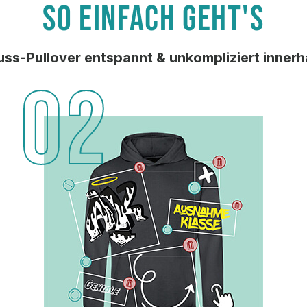
SO EINFACH GEHT'S
uss-Pullover entspannt & unkompliziert inner
02