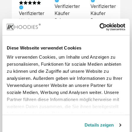
Verifizierter
Verifizierter
Ve
Verifizierter
Käufer
Käufer
Kä
Käufer
Sehr 
Super 
Un
unkompliziert,
Service, 
Die 
 alles sehr 
total 
Bes
Hoodies 
gut 
schnelle 
sc
sehen aus 
beschrieben,
und 
Mot
wie sie 
Diese Webseite verwendet Cookies
 gute 
unkomplizierte
und
sollen und 
Wir verwenden Cookies, um Inhalte und Anzeigen zu
Qualität.

 Antwort. 

Qua
haben 
Unsere 
Die Pullis 
der
personalisieren, Funktionen für soziale Medien anbieten
eine gute 
eigenen 
haben 
Hoo
Qualität.

zu können und die Zugriffe auf unsere Website zu
Wünsche 
eine super 
Tol
Es gab 
analysieren. Außerdem geben wir Informationen zu Ihrer
wurden 
Qualität 
die
beim 
Verwendung unserer Website an unsere Partner für
schnell 
und wir 
za
Probepaket
soziale Medien, Werbung und Analysen weiter. Unsere
und 
sind total 
 eine 
Partner führen diese Informationen möglicherweise mit
unkompliziert
begeistert 
ko
kleine 
weiteren Daten zusammen, die Sie ihnen bereitgestellt
und 
 Z
Komplikation,
umgesetzt.
zufrieden! 
Nic
haben oder die sie im Rahmen Ihrer Nutzung der Dienste
 die aber 
Preisliste
Größentabelle
Sonderpreis
☺️

sc
schnell 
gesammelt haben.
LookBook
Anfrage
Details zeigen
Wir 
die
dank des 
würden es 
kur