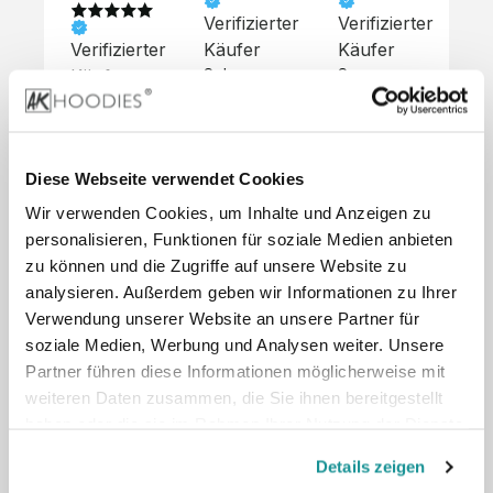
Verifizierter
Verifizierter
Ve
Verifizierter
Käufer
Käufer
Kä
Käufer
Sehr 
Super 
Un
unkompliziert,
Service, 
Die 
 alles sehr 
total 
Bes
Hoodies 
gut 
schnelle 
sc
sehen aus 
beschrieben,
und 
Mot
wie sie 
Diese Webseite verwendet Cookies
 gute 
unkomplizierte
und
sollen und 
Wir verwenden Cookies, um Inhalte und Anzeigen zu
Qualität.

 Antwort. 

Qua
haben 
Unsere 
Die Pullis 
der
personalisieren, Funktionen für soziale Medien anbieten
eine gute 
eigenen 
haben 
Hoo
Qualität.

zu können und die Zugriffe auf unsere Website zu
Wünsche 
eine super 
Tol
Es gab 
analysieren. Außerdem geben wir Informationen zu Ihrer
wurden 
Qualität 
die
beim 
Verwendung unserer Website an unsere Partner für
schnell 
und wir 
za
Probepaket
soziale Medien, Werbung und Analysen weiter. Unsere
und 
sind total 
 eine 
Partner führen diese Informationen möglicherweise mit
unkompliziert
begeistert 
ko
kleine 
weiteren Daten zusammen, die Sie ihnen bereitgestellt
und 
 Z
Komplikation,
umgesetzt.
zufrieden! 
Nic
haben oder die sie im Rahmen Ihrer Nutzung der Dienste
 die aber 
Preisliste
Größentabelle
Sonderpreis
☺️

sc
schnell 
gesammelt haben.
LookBook
Anfrage
Details zeigen
Wir 
die
dank des 
würden es 
kur