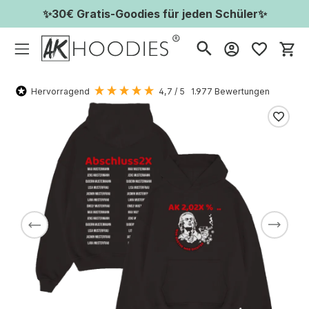
✨30€ Gratis-Goodies für jeden Schüler✨
Wa
Hervorragend
4,7
/ 5
1.977
Bewertungen