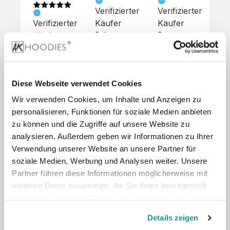
Verifizierter
Verifizierter
Ve
Verifizierter
Käufer
Käufer
Kä
Käufer
Sehr 
Super 
Un
unkompliziert,
Service, 
Die 
 alles sehr 
total 
Bes
Hoodies 
gut 
schnelle 
sc
sehen aus 
beschrieben,
und 
Mot
wie sie 
Diese Webseite verwendet Cookies
 gute 
unkomplizierte
und
sollen und 
Wir verwenden Cookies, um Inhalte und Anzeigen zu
Qualität.

 Antwort. 

Qua
haben 
Unsere 
Die Pullis 
der
personalisieren, Funktionen für soziale Medien anbieten
eine gute 
eigenen 
haben 
Hoo
Qualität.

zu können und die Zugriffe auf unsere Website zu
Wünsche 
eine super 
Tol
Es gab 
analysieren. Außerdem geben wir Informationen zu Ihrer
wurden 
Qualität 
die
beim 
Verwendung unserer Website an unsere Partner für
schnell 
und wir 
za
Probepaket
soziale Medien, Werbung und Analysen weiter. Unsere
und 
sind total 
 eine 
Partner führen diese Informationen möglicherweise mit
unkompliziert
begeistert 
ko
kleine 
weiteren Daten zusammen, die Sie ihnen bereitgestellt
und 
 Z
Komplikation,
umgesetzt.
zufrieden! 
Nic
haben oder die sie im Rahmen Ihrer Nutzung der Dienste
 die aber 
Preisliste
Größentabelle
Sonderpreis
☺️

sc
schnell 
gesammelt haben.
LookBook
Anfrage
Details zeigen
Wir 
die
dank des 
würden es 
kur