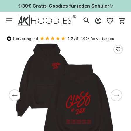
✨30€ Gratis-Goodies für jeden Schüler✨
Wa
Hervorragend
4,7
/ 5
1.976
Bewertungen