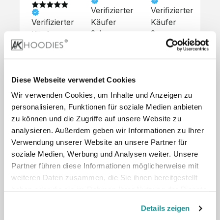
Verifizierter
Verifizierter
Ve
Verifizierter
Käufer
Käufer
Kä
Käufer
Sehr 
Super 
Un
unkompliziert,
Service, 
Die 
 alles sehr 
total 
Bes
Hoodies 
gut 
schnelle 
sc
sehen aus 
beschrieben,
und 
Mot
wie sie 
Diese Webseite verwendet Cookies
 gute 
unkomplizierte
und
sollen und 
Wir verwenden Cookies, um Inhalte und Anzeigen zu
Qualität.

 Antwort. 

Qua
haben 
Unsere 
Die Pullis 
der
personalisieren, Funktionen für soziale Medien anbieten
eine gute 
eigenen 
haben 
Hoo
Qualität.

zu können und die Zugriffe auf unsere Website zu
Wünsche 
eine super 
Tol
Es gab 
analysieren. Außerdem geben wir Informationen zu Ihrer
wurden 
Qualität 
die
beim 
Verwendung unserer Website an unsere Partner für
schnell 
und wir 
za
Probepaket
soziale Medien, Werbung und Analysen weiter. Unsere
und 
sind total 
 eine 
Partner führen diese Informationen möglicherweise mit
unkompliziert
begeistert 
ko
kleine 
weiteren Daten zusammen, die Sie ihnen bereitgestellt
und 
 Z
Komplikation,
umgesetzt.
zufrieden! 
Nic
haben oder die sie im Rahmen Ihrer Nutzung der Dienste
 die aber 
Preisliste
Größentabelle
Sonderpreis
☺️

sc
schnell 
gesammelt haben.
LookBook
Anfrage
Details zeigen
Wir 
die
dank des 
würden es 
kur