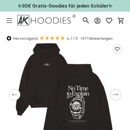
✨30€ Gratis-Goodies für jeden Schüler✨
Wa
Hervorragend
4,7
/ 5
1.971
Bewertungen