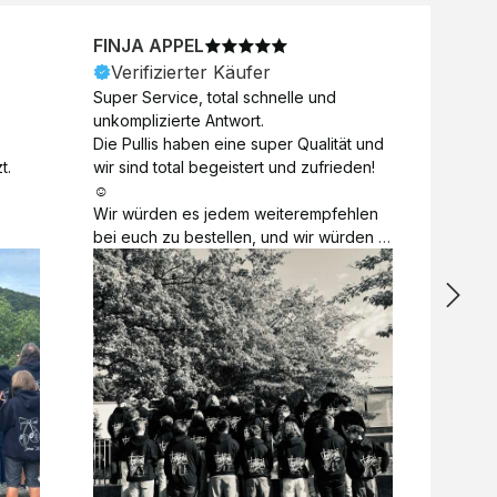
FINJA APPEL
NICO
Verifizierter Käufer
Veri
Super Service, total schnelle und 
Unkomp
unkomplizierte Antwort. 

Motive 
Die Pullis haben eine super Qualität und 
Toll a
t.
wir sind total begeistert und zufrieden! 
Zugabe
☺️

kurzfri
Wir würden es jedem weiterempfehlen 
bei de
bei euch zu bestellen, und wir würden 
auch d
es auch sofort nochmal tun! 

gelöst.
Vielen Dank für alles 😊