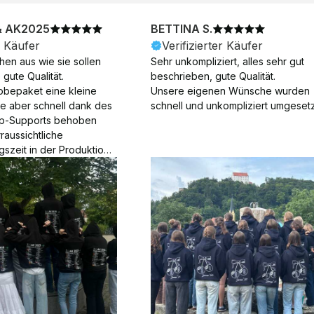
& AK2025
BETTINA S.
r Käufer
Verifizierter Käufer
en aus wie sie sollen 
Sehr unkompliziert, alles sehr gut 
gute Qualität.

beschrieben, gute Qualität.

obepaket eine kleine 
Unsere eigenen Wünsche wurden 
ie aber schnell dank des 
schnell und unkompliziert umgesetz
p-Supports behoben 
aussichtliche 
gszeit in der Produktion 
Die Produktion dauerte 7 
. Samstage und ohne 
ion), die Lieferung 
am Tag nach der 
der Produktion.