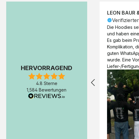
LEON BAUR 
Verifizierte
Die Hoodies seh
und haben eine 
Es gab beim Pr
Komplikation, d
guten WhatsAp
wurde. Eine Vorr
Liefer-/Fertigun
HERVORRAGEND
wäre hilfreich. 
Werktage (inkl
4.8 Sterne
Express-Produkt
1,584 Bewertungen
erfolgte schon 
Fertigstellung 