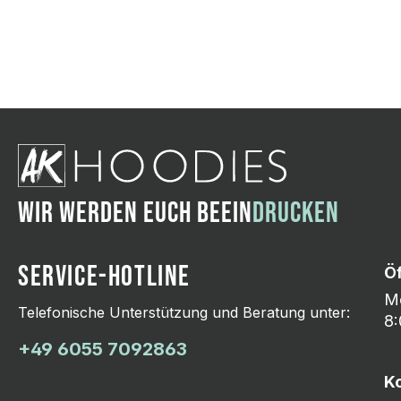
Wir ändern das Moti
Hasselroth und ei
Lieferung erfolgt p
zu reagieren.
WIR WERDEN EUCH BEEIN
DRUCKEN
SERVICE-HOTLINE
Ö
Mo
Telefonische Unterstützung und Beratung unter:
8:
+49 6055 7092863
K