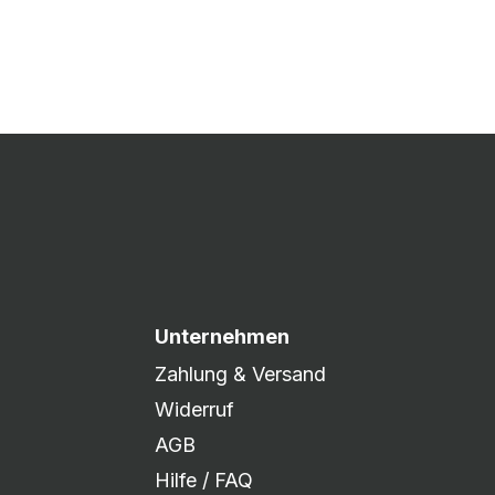
 Druck freigegeben und die
xibel auf eure Wünsche
Unternehmen
Zahlung & Versand
Widerruf
AGB
Hilfe / FAQ