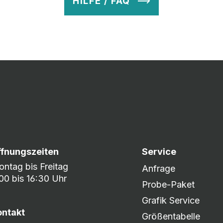
HILFE / FAQ
v so lange ab, bis Ihr zu 100% zufrieden seid. Danach wird es zum
nem umfangreichen Lagerbestand sind wir in der Lage, fle
er DHL oder DPD.
ffnungszeiten
Service
ntag bis Freitag
Anfrage
00 bis 16:30 Uhr
Probe-Paket
Grafik Service
ontakt
Größentabelle