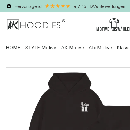
Hervorragend
4,7
/ 5
1.976
Bewertungen
Motive auswähle
HOME
STYLE Motive
AK Motive
Abi Motive
Klass