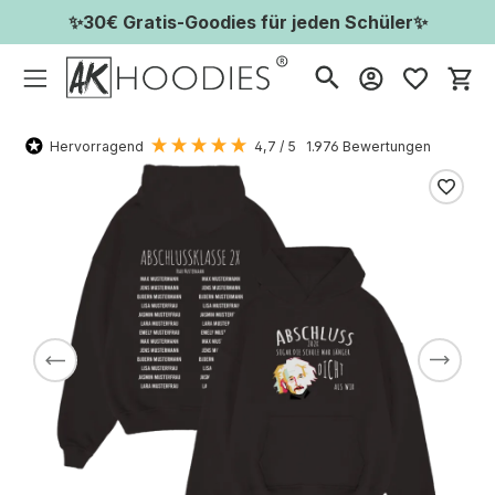
✨30€ Gratis-Goodies für jeden Schüler✨
Wa
Hervorragend
4,7
/ 5
1.976
Bewertungen