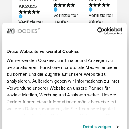
AK2025
Verifizierter
Verifizierter
Ve
Verifizierter
Käufer
Käufer
Kä
Käufer
Sehr 
Super 
Un
unkompliziert,
Service, 
Die 
 alles sehr 
total 
Bes
Hoodies 
gut 
schnelle 
sc
sehen aus 
Diese Webseite verwendet Cookies
beschrieben,
und 
Mot
wie sie 
 gute 
unkomplizierte
und
sollen und 
Wir verwenden Cookies, um Inhalte und Anzeigen zu
Qualität.

 Antwort. 

Qua
haben 
personalisieren, Funktionen für soziale Medien anbieten
Unsere 
Die Pullis 
der
eine gute 
zu können und die Zugriffe auf unsere Website zu
eigenen 
haben 
Hoo
Qualität.

analysieren. Außerdem geben wir Informationen zu Ihrer
Wünsche 
eine super 
Tol
Es gab 
Verwendung unserer Website an unsere Partner für
wurden 
Qualität 
die
beim 
soziale Medien, Werbung und Analysen weiter. Unsere
schnell 
und wir 
za
Probepaket
und 
sind total 
Partner führen diese Informationen möglicherweise mit
 eine 
unkompliziert
begeistert 
ko
kleine 
weiteren Daten zusammen, die Sie ihnen bereitgestellt
und 
 Z
Komplikation,
haben oder die sie im Rahmen Ihrer Nutzung der Dienste
umgesetzt.
zufrieden! 
Nic
 die aber 
gesammelt haben.
Preisliste
Größentabelle
Sonderpreis
☺️

sc
schnell 
Details zeigen