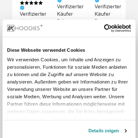
Verifizierter
Verifizierter
Ve
Verifizierter
Käufer
Käufer
Kä
Käufer
Sehr 
Super 
Un
unkompliziert,
Service, 
Die 
 alles sehr 
total 
Bes
Hoodies 
gut 
schnelle 
sc
sehen aus 
beschrieben,
und 
Mot
wie sie 
Diese Webseite verwendet Cookies
 gute 
unkomplizierte
und
sollen und 
Wir verwenden Cookies, um Inhalte und Anzeigen zu
Qualität.

 Antwort. 

Qua
haben 
Unsere 
Die Pullis 
der
personalisieren, Funktionen für soziale Medien anbieten
eine gute 
eigenen 
haben 
Hoo
Qualität.

zu können und die Zugriffe auf unsere Website zu
Wünsche 
eine super 
Tol
Es gab 
analysieren. Außerdem geben wir Informationen zu Ihrer
wurden 
Qualität 
die
beim 
Verwendung unserer Website an unsere Partner für
schnell 
und wir 
za
Probepaket
soziale Medien, Werbung und Analysen weiter. Unsere
und 
sind total 
 eine 
Partner führen diese Informationen möglicherweise mit
unkompliziert
begeistert 
ko
kleine 
weiteren Daten zusammen, die Sie ihnen bereitgestellt
und 
 Z
Komplikation,
umgesetzt.
zufrieden! 
Nic
haben oder die sie im Rahmen Ihrer Nutzung der Dienste
 die aber 
Preisliste
Größentabelle
Sonderpreis
☺️

sc
schnell 
gesammelt haben.
LookBook
Anfrage
Details zeigen
Wir 
die
dank des 
würden es 
kur