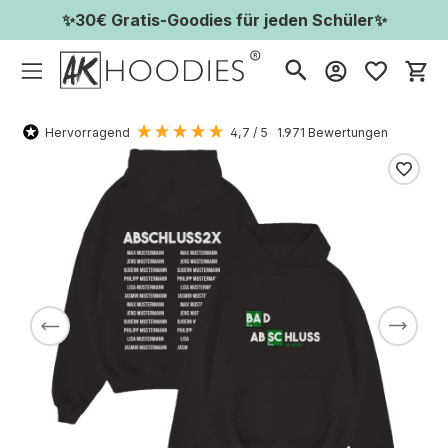
✨30€ Gratis-Goodies für jeden Schüler✨
Wa
Hervorragend
4,7
/ 5
1.971
Bewertungen