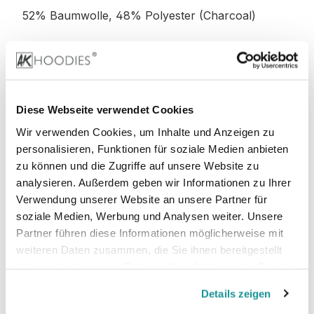
52% Baumwolle, 48% Polyester (Charcoal)
52% Baumwolle, 48% Polyester (Graphite
Heather)
Diese Webseite verwendet Cookies
Wir verwenden Cookies, um Inhalte und Anzeigen zu
personalisieren, Funktionen für soziale Medien anbieten
Stoffgewicht
: 280 g/m²
zu können und die Zugriffe auf unsere Website zu
analysieren. Außerdem geben wir Informationen zu Ihrer
Zertifizierungen:
Verwendung unserer Website an unsere Partner für
soziale Medien, Werbung und Analysen weiter. Unsere
PETA-
Vegan, WRAP, faire Arbeitsbedingungen,
Partner führen diese Informationen möglicherweise mit
REACH, Sedex
weiteren Daten zusammen, die Sie ihnen bereitgestellt
haben oder die sie im Rahmen Ihrer Nutzung der Dienste
gesammelt haben.
Details zeigen