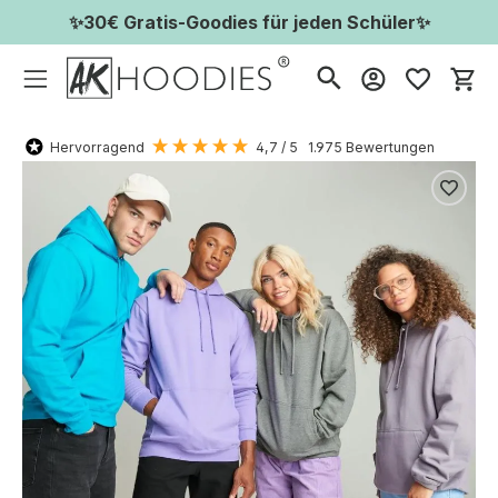
✨30€ Gratis-Goodies für jeden Schüler✨
Wa
Hervorragend
4,7
/ 5
1.975
Bewertungen