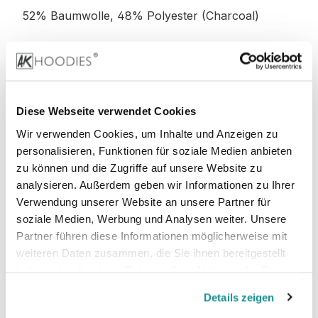
52% Baumwolle, 48% Polyester (Charcoal)
52% Baumwolle, 48% Polyester (Graphite
Heather)
Diese Webseite verwendet Cookies
Wir verwenden Cookies, um Inhalte und Anzeigen zu
personalisieren, Funktionen für soziale Medien anbieten
Stoffgewicht
: 280 g/m²
zu können und die Zugriffe auf unsere Website zu
analysieren. Außerdem geben wir Informationen zu Ihrer
Zertifizierungen:
Verwendung unserer Website an unsere Partner für
soziale Medien, Werbung und Analysen weiter. Unsere
PETA-
Vegan, WRAP, faire Arbeitsbedingungen,
Partner führen diese Informationen möglicherweise mit
REACH, Sedex
weiteren Daten zusammen, die Sie ihnen bereitgestellt
haben oder die sie im Rahmen Ihrer Nutzung der Dienste
gesammelt haben.
Details zeigen