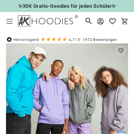
✨30€ Gratis-Goodies für jeden Schüler✨
Wa
Hervorragend
4,7
/ 5
1.972
Bewertungen