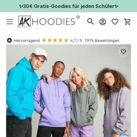
✨30€ Gratis-Goodies für jeden Schüler✨
Wa
Hervorragend
4,7
/ 5
1.976
Bewertungen