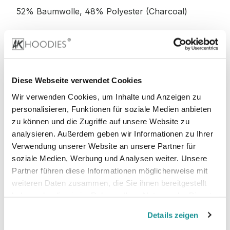
52% Baumwolle, 48% Polyester (Charcoal)
52% Baumwolle, 48% Polyester (Graphite
Heather)
Diese Webseite verwendet Cookies
Wir verwenden Cookies, um Inhalte und Anzeigen zu
personalisieren, Funktionen für soziale Medien anbieten
Stoffgewicht
: 280 g/m²
zu können und die Zugriffe auf unsere Website zu
analysieren. Außerdem geben wir Informationen zu Ihrer
Zertifizierungen:
Verwendung unserer Website an unsere Partner für
soziale Medien, Werbung und Analysen weiter. Unsere
PETA-
Vegan, WRAP, faire Arbeitsbedingungen,
Partner führen diese Informationen möglicherweise mit
REACH, Sedex
weiteren Daten zusammen, die Sie ihnen bereitgestellt
haben oder die sie im Rahmen Ihrer Nutzung der Dienste
gesammelt haben.
Details zeigen