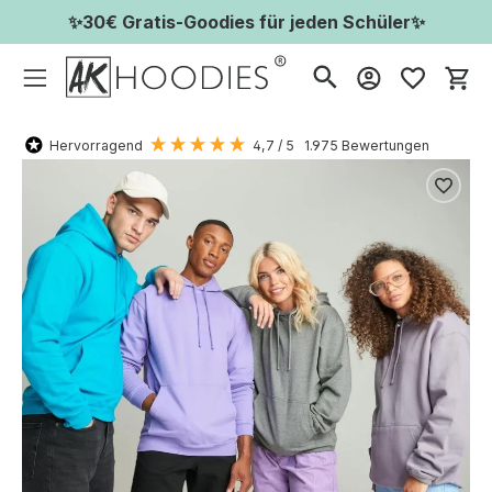
✨30€ Gratis-Goodies für jeden Schüler✨
Wa
Hervorragend
4,7
/ 5
1.975
Bewertungen