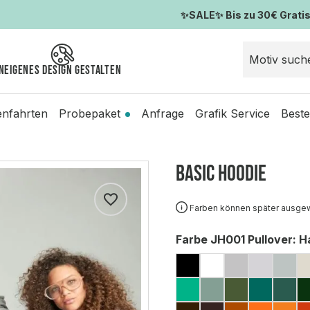
✨SALE✨ Bis zu 30€ Gratis-
n
Eigenes Design gestalten
enfahrten
Probepaket
Anfrage
Grafik Service
Beste
Basic Hoodie
Farben können später ausge
auswählen
Farbe JH001 Pullover
: H
JET BLACK
ARCTIC WHIT
HEATHER 
ASH (M
MO
SPRING GREEN
DUSTY GREE
EARTHY G
JADE
MO