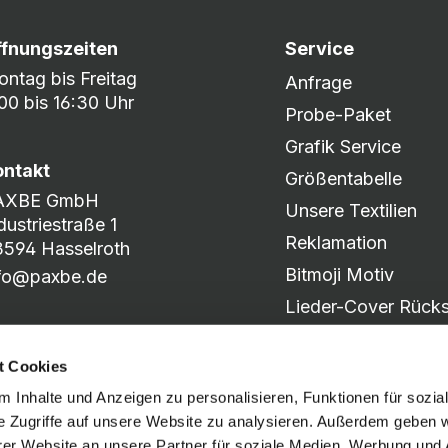
ffnungszeiten
Service
ntag bis Freitag
Anfrage
00 bis 16:30 Uhr
Probe-Paket
Grafik Service
ontakt
Größentabelle
AXBE GmbH
Unsere Textilien
dustriestraße 1
Reklamation
594 Hasselroth
Bitmoji Motiv
nfo@paxbe.de
Lieder-Cover Rücks
Produkt-Katalog
t Cookies
Motiv-Slider
 Inhalte und Anzeigen zu personalisieren, Funktionen für sozia
e Zugriffe auf unsere Website zu analysieren. Außerdem geben w
er Website an unsere Partner für soziale Medien, Werbung und 