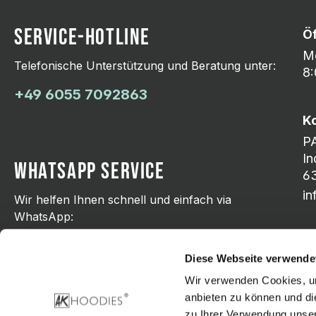
SERVICE-HOTLINE
Ö
Mo
Telefonische Unterstützung und Beratung unter:
8:
+49 6055 7092863
K
P
In
WHATSAPP SERVICE
63
i
Wir helfen Ihnen schnell und einfach via
WhatsApp:
+49 176 21798751
Diese Webseite verwende
Wir verwenden Cookies, um
anbieten zu können und di
zu Ihrer Verwendung unser