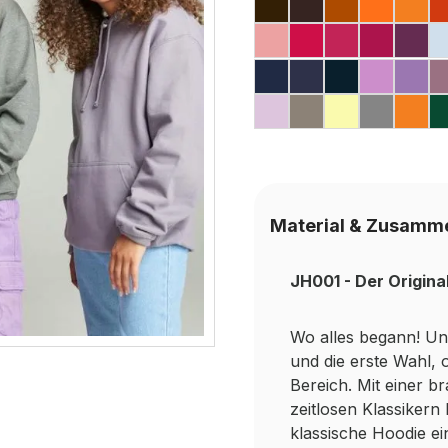
HOT CHOCOLATE
CHOCOLATE 
GINGER B
ORANG
PUM
DUSTY ROSE
HOT PINK
LIPSTICK 
CRANB
PL
OXFORD NAVY
NAVY SMOKE 
NEW FREN
LAVEN
DIG
LILAC
NATURAL CL
PINA COL
PLATI
PUM
Material & Zusamm
JH001 - Der Origina
Wo alles begann! Uns
und die erste Wahl,
Bereich. Mit einer 
zeitlosen Klassikern
klassische Hoodie ei