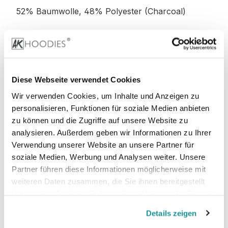
52% Baumwolle, 48% Polyester (Charcoal)
52% Baumwolle, 48% Polyester (Graphite
Heather)
Diese Webseite verwendet Cookies
Wir verwenden Cookies, um Inhalte und Anzeigen zu
personalisieren, Funktionen für soziale Medien anbieten
Stoffgewicht
: 280 g/m²
zu können und die Zugriffe auf unsere Website zu
analysieren. Außerdem geben wir Informationen zu Ihrer
Zertifizierungen:
Verwendung unserer Website an unsere Partner für
soziale Medien, Werbung und Analysen weiter. Unsere
PETA-
Vegan, WRAP, faire Arbeitsbedingungen,
Partner führen diese Informationen möglicherweise mit
REACH, Sedex
weiteren Daten zusammen, die Sie ihnen bereitgestellt
haben oder die sie im Rahmen Ihrer Nutzung der Dienste
gesammelt haben.
Details zeigen