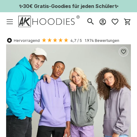
✨30€ Gratis-Goodies für jeden Schüler✨
Wa
Hervorragend
4,7
/ 5
1.974
Bewertungen