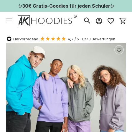
✨30€ Gratis-Goodies für jeden Schüler✨
Wa
Hervorragend
4,7
/ 5
1.973
Bewertungen