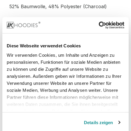
52% Baumwolle, 48% Polyester (Charcoal)
52% Baumwolle, 48% Polyester (Graphite
Heather)
Diese Webseite verwendet Cookies
Wir verwenden Cookies, um Inhalte und Anzeigen zu
personalisieren, Funktionen für soziale Medien anbieten
Stoffgewicht
: 280 g/m²
zu können und die Zugriffe auf unsere Website zu
analysieren. Außerdem geben wir Informationen zu Ihrer
Zertifizierungen:
Verwendung unserer Website an unsere Partner für
soziale Medien, Werbung und Analysen weiter. Unsere
PETA-
Vegan, WRAP, faire Arbeitsbedingungen,
Partner führen diese Informationen möglicherweise mit
REACH, Sedex
weiteren Daten zusammen, die Sie ihnen bereitgestellt
haben oder die sie im Rahmen Ihrer Nutzung der Dienste
gesammelt haben.
Details zeigen