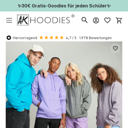
✨30€ Gratis-Goodies für jeden Schüler✨
Wa
Hervorragend
4,7
/ 5
1.978
Bewertungen