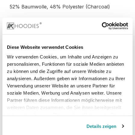
52% Baumwolle, 48% Polyester (Charcoal)
52% Baumwolle, 48% Polyester (Graphite
Heather)
Diese Webseite verwendet Cookies
Wir verwenden Cookies, um Inhalte und Anzeigen zu
personalisieren, Funktionen für soziale Medien anbieten
Stoffgewicht
: 280 g/m²
zu können und die Zugriffe auf unsere Website zu
analysieren. Außerdem geben wir Informationen zu Ihrer
Zertifizierungen:
Verwendung unserer Website an unsere Partner für
soziale Medien, Werbung und Analysen weiter. Unsere
PETA-
Vegan, WRAP, faire Arbeitsbedingungen,
Partner führen diese Informationen möglicherweise mit
REACH, Sedex
weiteren Daten zusammen, die Sie ihnen bereitgestellt
haben oder die sie im Rahmen Ihrer Nutzung der Dienste
gesammelt haben.
Details zeigen