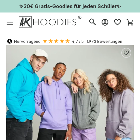
✨30€ Gratis-Goodies für jeden Schüler✨
Wa
Hervorragend
4,7
/ 5
1.973
Bewertungen