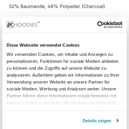
52% Baumwolle, 48% Polyester (Charcoal)
52% Baumwolle, 48% Polyester (Graphite
Heather)
Diese Webseite verwendet Cookies
Wir verwenden Cookies, um Inhalte und Anzeigen zu
personalisieren, Funktionen für soziale Medien anbieten
Stoffgewicht
: 280 g/m²
zu können und die Zugriffe auf unsere Website zu
analysieren. Außerdem geben wir Informationen zu Ihrer
Zertifizierungen:
Verwendung unserer Website an unsere Partner für
soziale Medien, Werbung und Analysen weiter. Unsere
PETA-
Vegan, WRAP, faire Arbeitsbedingungen,
Partner führen diese Informationen möglicherweise mit
REACH, Sedex
weiteren Daten zusammen, die Sie ihnen bereitgestellt
haben oder die sie im Rahmen Ihrer Nutzung der Dienste
gesammelt haben.
Details zeigen