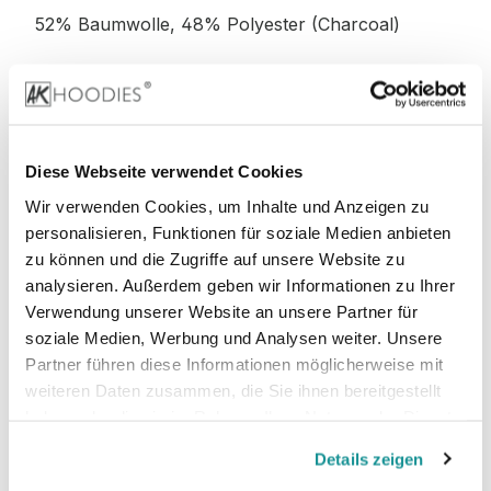
52% Baumwolle, 48% Polyester (Charcoal)
52% Baumwolle, 48% Polyester (Graphite
Heather)
Diese Webseite verwendet Cookies
Wir verwenden Cookies, um Inhalte und Anzeigen zu
personalisieren, Funktionen für soziale Medien anbieten
Stoffgewicht
: 280 g/m²
zu können und die Zugriffe auf unsere Website zu
analysieren. Außerdem geben wir Informationen zu Ihrer
Zertifizierungen:
Verwendung unserer Website an unsere Partner für
soziale Medien, Werbung und Analysen weiter. Unsere
PETA-
Vegan, WRAP, faire Arbeitsbedingungen,
Partner führen diese Informationen möglicherweise mit
REACH, Sedex
weiteren Daten zusammen, die Sie ihnen bereitgestellt
haben oder die sie im Rahmen Ihrer Nutzung der Dienste
gesammelt haben.
Details zeigen