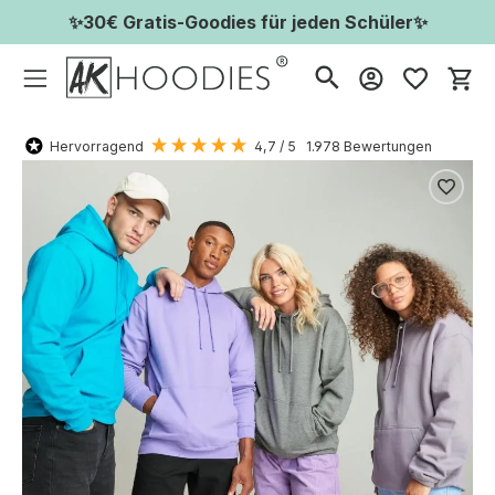
✨30€ Gratis-Goodies für jeden Schüler✨
Wa
Hervorragend
4,7
/ 5
1.978
Bewertungen