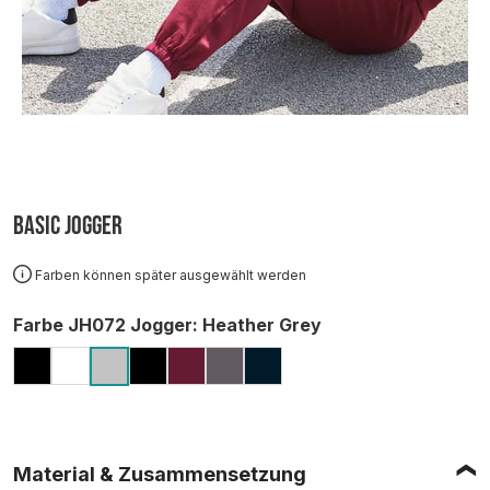
Basic Jogger
Farben können später ausgewählt werden
auswählen
Farbe JH072 Jogger
: Heather Grey
JET BLACK
ARCTIC WHITE
DEEP BLACK
BURGUNDY
CHARCOAL
NEW FRENCH NAVY
HEATHER GREY
Material & Zusammensetzung