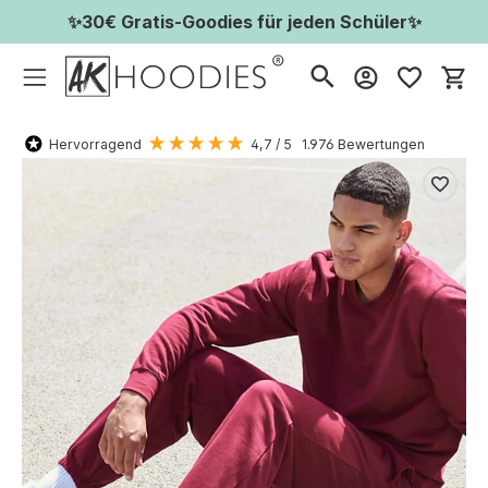
✨30€ Gratis-Goodies für jeden Schüler✨
Wa
Hervorragend
4,7
/ 5
1.976
Bewertungen