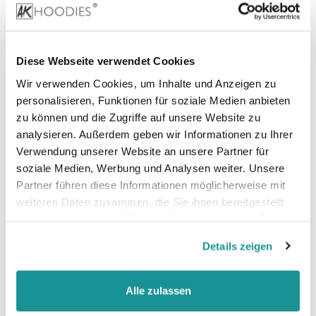
80% Baumwolle, 20% Polyester (Heather Grey)
Diese Webseite verwendet Cookies
Stoffgewicht
: 180 g/m²
Wir verwenden Cookies, um Inhalte und Anzeigen zu
personalisieren, Funktionen für soziale Medien anbieten
Zertifizierungen:
zu können und die Zugriffe auf unsere Website zu
analysieren. Außerdem geben wir Informationen zu Ihrer
Verwendung unserer Website an unsere Partner für
Vegan, faire Arbeitsbedingungen, Oeko-Tex 100,
soziale Medien, Werbung und Analysen weiter. Unsere
Better cotton (BCI cotton)
Partner führen diese Informationen möglicherweise mit
weiteren Daten zusammen, die Sie ihnen bereitgestellt
haben oder die sie im Rahmen Ihrer Nutzung der Dienste
gesammelt haben.
Details zeigen
Alle zulassen
Größentabelle