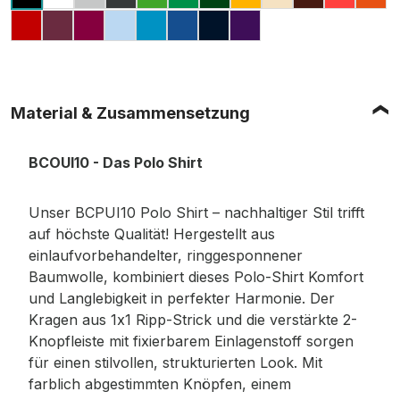
WHITE
HEATHER GREY (MELIERT)
ANTHRACITE
REAL GREEN
KELLY GREEN
BOTTLE GREEN
CHILI GOLD
SAND
BROWN
PIXEL 
OR
BLACK
RED
WINE
FUCHSIA
LIGHT BLUE
ATOLL
ROYAL BLUE
NAVY
PURPLE
Material & Zusammensetzung
BCOUI10 - Das Polo Shirt
Unser BCPUI10 Polo Shirt – nachhaltiger Stil trifft
auf höchste Qualität! Hergestellt aus
einlaufvorbehandelter, ringgesponnener
Baumwolle, kombiniert dieses Polo-Shirt Komfort
und Langlebigkeit in perfekter Harmonie. Der
Kragen aus 1x1 Ripp-Strick und die verstärkte 2-
Knopfleiste mit fixierbarem Einlagenstoff sorgen
für einen stilvollen, strukturierten Look. Mit
farblich abgestimmten Knöpfen, einem