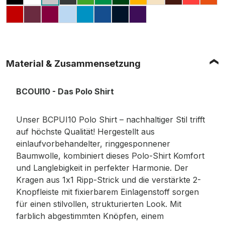
BLACK
WHITE
ANTHRACITE
REAL GREEN
KELLY GREEN
BOTTLE GREEN
CHILI GOLD
SAND
BROWN
PIXEL 
OR
HEATHER GREY (MELIERT)
RED
WINE
FUCHSIA
LIGHT BLUE
ATOLL
ROYAL BLUE
NAVY
PURPLE
Material & Zusammensetzung
BCOUI10 - Das Polo Shirt
Unser BCPUI10 Polo Shirt – nachhaltiger Stil trifft
auf höchste Qualität! Hergestellt aus
einlaufvorbehandelter, ringgesponnener
Baumwolle, kombiniert dieses Polo-Shirt Komfort
und Langlebigkeit in perfekter Harmonie. Der
Kragen aus 1x1 Ripp-Strick und die verstärkte 2-
Knopfleiste mit fixierbarem Einlagenstoff sorgen
für einen stilvollen, strukturierten Look. Mit
farblich abgestimmten Knöpfen, einem