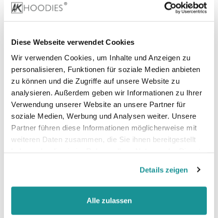
80% Baumwolle, 20% Polyester (Heather Grey)
Diese Webseite verwendet Cookies
Stoffgewicht
: 180 g/m²
Wir verwenden Cookies, um Inhalte und Anzeigen zu
personalisieren, Funktionen für soziale Medien anbieten
Zertifizierungen:
zu können und die Zugriffe auf unsere Website zu
analysieren. Außerdem geben wir Informationen zu Ihrer
Verwendung unserer Website an unsere Partner für
Vegan, faire Arbeitsbedingungen, Oeko-Tex 100,
soziale Medien, Werbung und Analysen weiter. Unsere
Better cotton (BCI cotton)
Partner führen diese Informationen möglicherweise mit
weiteren Daten zusammen, die Sie ihnen bereitgestellt
haben oder die sie im Rahmen Ihrer Nutzung der Dienste
gesammelt haben.
Details zeigen
Alle zulassen
Größentabelle