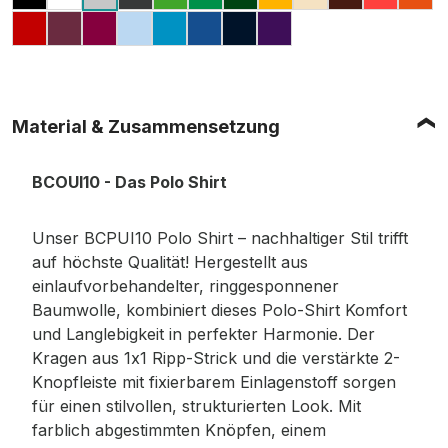
BLACK
WHITE
ANTHRACITE
REAL GREEN
KELLY GREEN
BOTTLE GREEN
CHILI GOLD
SAND
BROWN
PIXEL 
OR
HEATHER GREY (MELIERT)
RED
WINE
FUCHSIA
LIGHT BLUE
ATOLL
ROYAL BLUE
NAVY
PURPLE
Material & Zusammensetzung
BCOUI10 - Das Polo Shirt
Unser BCPUI10 Polo Shirt – nachhaltiger Stil trifft
auf höchste Qualität! Hergestellt aus
einlaufvorbehandelter, ringgesponnener
Baumwolle, kombiniert dieses Polo-Shirt Komfort
und Langlebigkeit in perfekter Harmonie. Der
Kragen aus 1x1 Ripp-Strick und die verstärkte 2-
Knopfleiste mit fixierbarem Einlagenstoff sorgen
für einen stilvollen, strukturierten Look. Mit
farblich abgestimmten Knöpfen, einem