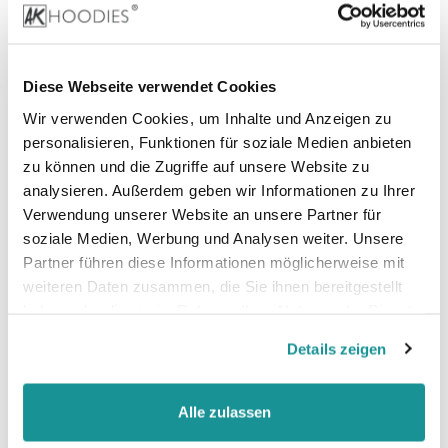
80% Baumwolle, 20% Polyester (Heather Grey)
Diese Webseite verwendet Cookies
Stoffgewicht
: 180 g/m²
Wir verwenden Cookies, um Inhalte und Anzeigen zu
personalisieren, Funktionen für soziale Medien anbieten
Zertifizierungen:
zu können und die Zugriffe auf unsere Website zu
analysieren. Außerdem geben wir Informationen zu Ihrer
Verwendung unserer Website an unsere Partner für
Vegan, faire Arbeitsbedingungen, Oeko-Tex 100,
soziale Medien, Werbung und Analysen weiter. Unsere
Better cotton (BCI cotton)
Partner führen diese Informationen möglicherweise mit
weiteren Daten zusammen, die Sie ihnen bereitgestellt
haben oder die sie im Rahmen Ihrer Nutzung der Dienste
gesammelt haben.
Details zeigen
Alle zulassen
Größentabelle