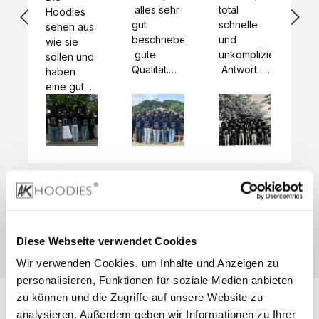
 alles sehr 
total 
Bes
Hoodies 
gut 
schnelle 
sc
sehen aus 
beschrieben,
und 
Mot
wie sie 
 gute 
unkomplizierte
und
sollen und 
Qualität.

 Antwort. 

Qua
haben 
Unsere 
Die Pullis 
der
eine gute 
eigenen 
haben 
Hoo
Qualität.

Wünsche 
eine super 
Tol
Es gab 
wurden 
Qualität 
die
beim 
schnell 
und wir 
za
Probepaket
und 
sind total 
 eine 
unkompliziert
begeistert 
ko
kleine 
und 
 Z
Komplikation,
umgesetzt.
zufrieden! 
Nic
 die aber 
Preisliste
Größentabelle
Sonderpreis
☺️

sc
schnell 
LookBook
Anfrage
Wir 
die
dank des 
Diese Webseite verwendet Cookies
würden es 
kur
guten 
Wir verwenden Cookies, um Inhalte und Anzeigen zu
jedem 
 In
WhatsApp-
weiterempfehlen
es 
personalisieren, Funktionen für soziale Medien anbieten
Supports 
 bei euch 
Li
behoben 
zu können und die Zugriffe auf unsere Website zu
zu 
 be
wurde. 
analysieren. Außerdem geben wir Informationen zu Ihrer