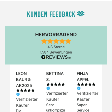
KUNDEN FEEDBACK 🫶
HERVORRAGEND
4.8 Sterne
1,584 Bewertungen
LEON
BETTINA
FINJA
NI
BAUR &
S.
APPEL
K
AK2025
Verifizierter
Verifizierter
Ve
Verifizierter
Käufer
Käufer
Kä
Käufer
Sehr 
Super 
Un
unkompliziert,
Service, 
Die 