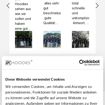
 alles sehr 
total 
Bes
Hoodies 
gut 
schnelle 
sc
sehen aus 
beschrieben,
und 
Mot
wie sie 
 gute 
unkomplizierte
und
sollen und 
Qualität.

 Antwort. 

Qua
haben 
Unsere 
Die Pullis 
der
eine gute 
eigenen 
haben 
Hoo
Qualität.

Wünsche 
eine super 
Tol
Es gab 
wurden 
Qualität 
die
beim 
schnell 
und wir 
za
Probepaket
und 
sind total 
 eine 
unkompliziert
begeistert 
ko
kleine 
und 
 Z
Komplikation,
umgesetzt.
zufrieden! 
Nic
 die aber 
Preisliste
Größentabelle
Sonderpreis
☺️

sc
schnell 
LookBook
Anfrage
Wir 
die
dank des 
Diese Webseite verwendet Cookies
würden es 
kur
guten 
Wir verwenden Cookies, um Inhalte und Anzeigen zu
jedem 
 In
WhatsApp-
weiterempfehlen
es 
personalisieren, Funktionen für soziale Medien anbieten
Supports 
 bei euch 
Li
behoben 
zu können und die Zugriffe auf unsere Website zu
zu 
 be
wurde. 
analysieren. Außerdem geben wir Informationen zu Ihrer