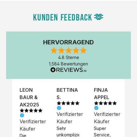
KUNDEN FEEDBACK 🫶
HERVORRAGEND
4.8 Sterne
1,584 Bewertungen
LEON
BETTINA
FINJA
NI
BAUR &
S.
APPEL
K
AK2025
Verifizierter
Verifizierter
Ve
Verifizierter
Käufer
Käufer
Kä
Käufer
Sehr 
Super 
Un
unkompliziert,
Service, 
Die 