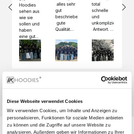
 alles sehr 
total 
Bes
Hoodies 
gut 
schnelle 
sc
sehen aus 
beschrieben,
und 
Mot
wie sie 
 gute 
unkomplizierte
und
sollen und 
Qualität.

 Antwort. 

Qua
haben 
Unsere 
Die Pullis 
der
eine gute 
eigenen 
haben 
Hoo
Qualität.

Wünsche 
eine super 
Tol
Es gab 
wurden 
Qualität 
die
beim 
schnell 
und wir 
za
Probepaket
und 
sind total 
 eine 
unkompliziert
begeistert 
ko
kleine 
und 
 Z
Komplikation,
umgesetzt.
zufrieden! 
Nic
 die aber 
Preisliste
Größentabelle
Sonderpreis
☺️

sc
schnell 
LookBook
Anfrage
Wir 
die
dank des 
Diese Webseite verwendet Cookies
würden es 
kur
guten 
Wir verwenden Cookies, um Inhalte und Anzeigen zu
jedem 
 In
WhatsApp-
weiterempfehlen
es 
personalisieren, Funktionen für soziale Medien anbieten
Supports 
 bei euch 
Li
behoben 
zu können und die Zugriffe auf unsere Website zu
zu 
 be
wurde. 
analysieren. Außerdem geben wir Informationen zu Ihrer