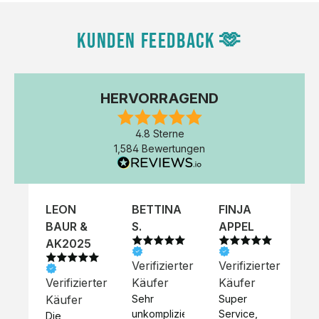
KUNDEN FEEDBACK 🫶
HERVORRAGEND
4.8 Sterne
1,584 Bewertungen
LEON
BETTINA
FINJA
NI
BAUR &
S.
APPEL
K
AK2025
Verifizierter
Verifizierter
Ve
Verifizierter
Käufer
Käufer
Kä
Käufer
Sehr 
Super 
Un
unkompliziert,
Service, 
Die 