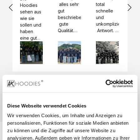
 alles sehr 
total 
Bes
Hoodies 
gut 
schnelle 
sc
sehen aus 
beschrieben,
und 
Mot
wie sie 
 gute 
unkomplizierte
und
sollen und 
Qualität.

 Antwort. 

Qua
haben 
Unsere 
Die Pullis 
der
eine gute 
eigenen 
haben 
Hoo
Qualität.

Wünsche 
eine super 
Tol
Es gab 
wurden 
Qualität 
die
beim 
schnell 
und wir 
za
Probepaket
und 
sind total 
 eine 
unkompliziert
begeistert 
ko
kleine 
und 
 Z
Komplikation,
umgesetzt.
zufrieden! 
Nic
 die aber 
Preisliste
Größentabelle
Sonderpreis
☺️

sc
schnell 
LookBook
Anfrage
Wir 
die
dank des 
Diese Webseite verwendet Cookies
würden es 
kur
guten 
Wir verwenden Cookies, um Inhalte und Anzeigen zu
jedem 
 In
WhatsApp-
weiterempfehlen
es 
personalisieren, Funktionen für soziale Medien anbieten
Supports 
 bei euch 
Li
behoben 
zu können und die Zugriffe auf unsere Website zu
zu 
 be
wurde. 
analysieren. Außerdem geben wir Informationen zu Ihrer