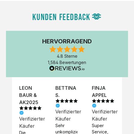
KUNDEN FEEDBACK 🫶
HERVORRAGEND
4.8 Sterne
1,584 Bewertungen
LEON
BETTINA
FINJA
NI
BAUR &
S.
APPEL
K
AK2025
Verifizierter
Verifizierter
Ve
Verifizierter
Käufer
Käufer
Kä
Käufer
Sehr 
Super 
Un
unkompliziert,
Service, 
Die 