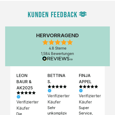
KUNDEN FEEDBACK 🫶
HERVORRAGEND
4.8 Sterne
1,584 Bewertungen
LEON
BETTINA
FINJA
NI
BAUR &
S.
APPEL
K
AK2025
Verifizierter
Verifizierter
Ve
Verifizierter
Käufer
Käufer
Kä
Käufer
Sehr 
Super 
Un
unkompliziert,
Service, 
Die 