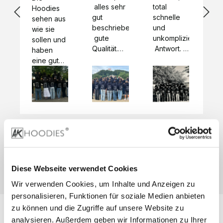
 alles sehr 
total 
Bes
Hoodies 
gut 
schnelle 
sc
sehen aus 
beschrieben,
und 
Mot
wie sie 
 gute 
unkomplizierte
und
sollen und 
Qualität.

 Antwort. 

Qua
haben 
Unsere 
Die Pullis 
der
eine gute 
eigenen 
haben 
Hoo
Qualität.

Wünsche 
eine super 
Tol
Es gab 
wurden 
Qualität 
die
beim 
schnell 
und wir 
za
Probepaket
und 
sind total 
 eine 
unkompliziert
begeistert 
ko
kleine 
und 
 Z
Komplikation,
umgesetzt.
zufrieden! 
Nic
 die aber 
Preisliste
Größentabelle
Sonderpreis
☺️

sc
schnell 
LookBook
Anfrage
Wir 
die
dank des 
Diese Webseite verwendet Cookies
würden es 
kur
guten 
Wir verwenden Cookies, um Inhalte und Anzeigen zu
jedem 
 In
WhatsApp-
weiterempfehlen
es 
personalisieren, Funktionen für soziale Medien anbieten
Supports 
 bei euch 
Li
behoben 
zu können und die Zugriffe auf unsere Website zu
zu 
 be
wurde. 
analysieren. Außerdem geben wir Informationen zu Ihrer