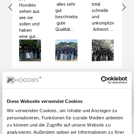
 alles sehr 
total 
Bes
Hoodies 
gut 
schnelle 
sc
sehen aus 
beschrieben,
und 
Mot
wie sie 
 gute 
unkomplizierte
und
sollen und 
Qualität.

 Antwort. 

Qua
haben 
Unsere 
Die Pullis 
der
eine gute 
eigenen 
haben 
Hoo
Qualität.

Wünsche 
eine super 
Tol
Es gab 
wurden 
Qualität 
die
beim 
schnell 
und wir 
za
Probepaket
und 
sind total 
 eine 
unkompliziert
begeistert 
ko
kleine 
und 
 Z
Komplikation,
umgesetzt.
zufrieden! 
Nic
 die aber 
Preisliste
Größentabelle
Sonderpreis
☺️

sc
schnell 
LookBook
Anfrage
Wir 
die
dank des 
Diese Webseite verwendet Cookies
würden es 
kur
guten 
Wir verwenden Cookies, um Inhalte und Anzeigen zu
jedem 
 In
WhatsApp-
weiterempfehlen
es 
personalisieren, Funktionen für soziale Medien anbieten
Supports 
 bei euch 
Li
behoben 
zu können und die Zugriffe auf unsere Website zu
zu 
 be
wurde. 
analysieren. Außerdem geben wir Informationen zu Ihrer