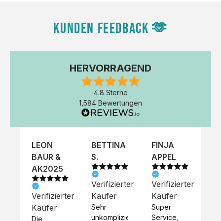
KUNDEN FEEDBACK 🫶
HERVORRAGEND
4.8 Sterne
1,584 Bewertungen
LEON
BETTINA
FINJA
NI
BAUR &
S.
APPEL
K
AK2025
Verifizierter
Verifizierter
Ve
Verifizierter
Käufer
Käufer
Kä
Käufer
Sehr 
Super 
Un
unkompliziert,
Service, 
Die 