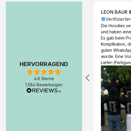
LEON BAUR 
Verifizierte
Die Hoodies seh
und haben eine 
Es gab beim Pr
Komplikation, d
guten WhatsAp
wurde. Eine Vorr
Liefer-/Fertigun
HERVORRAGEND
wäre hilfreich. 
Werktage (inkl
4.8 Sterne
Express-Produkt
1,584 Bewertungen
erfolgte schon 
Fertigstellung 