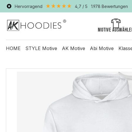
Hervorragend
4,7
/ 5
1.978
Bewertungen
Motive auswähle
HOME
STYLE Motive
AK Motive
Abi Motive
Klass