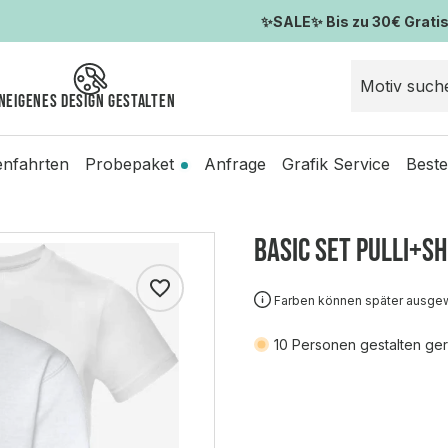
✨SALE✨ Bis zu 30€ Gratis-
n
Eigenes Design gestalten
enfahrten
Probepaket
Anfrage
Grafik Service
Beste
Basic SET Pulli+Sh
Farben können später ausge
10
Personen gestalten ger