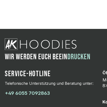
Wir ändern das Moti
Hasselroth und ei
Lieferung erfolgt p
zu reagieren.
WIR WERDEN EUCH BEEIN
DRUCKEN
SERVICE-HOTLINE
Ö
Mo
Telefonische Unterstützung und Beratung unter:
8:
+49 6055 7092863
K