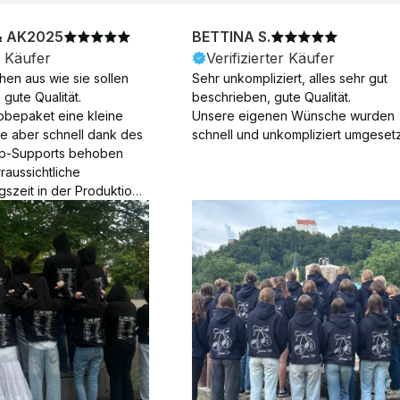
& AK2025
BETTINA S.
r Käufer
Verifizierter Käufer
en aus wie sie sollen 
Sehr unkompliziert, alles sehr gut 
gute Qualität.

beschrieben, gute Qualität.

obepaket eine kleine 
Unsere eigenen Wünsche wurden 
ie aber schnell dank des 
schnell und unkompliziert umgesetz
p-Supports behoben 
aussichtliche 
gszeit in der Produktion 
Die Produktion dauerte 7 
. Samstage und ohne 
ion), die Lieferung 
am Tag nach der 
der Produktion.