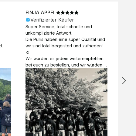
FINJA APPEL
NICO
Verifizierter Käufer
Veri
Super Service, total schnelle und 
Unkomp
unkomplizierte Antwort. 

Motive 
Die Pullis haben eine super Qualität und 
Toll a
t.
wir sind total begeistert und zufrieden! 
Zugabe
☺️

kurzfri
Wir würden es jedem weiterempfehlen 
bei de
bei euch zu bestellen, und wir würden 
auch d
es auch sofort nochmal tun! 

gelöst.
Vielen Dank für alles 😊