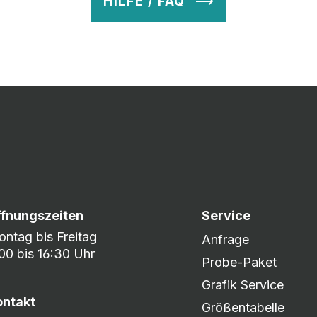
HILFE / FAQ
v so lange ab, bis Ihr zu 100% zufrieden seid. Danach wird es zum
nem umfangreichen Lagerbestand sind wir in der Lage, fle
er DHL oder DPD.
ffnungszeiten
Service
ntag bis Freitag
Anfrage
00 bis 16:30 Uhr
Probe-Paket
Grafik Service
ontakt
Größentabelle