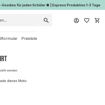
Goodies für jeden Schüler 🪩 | Express Produktion 1-3 Tage
Wa
llformular
Preisliste
irt
wählt werden
ade dieses Motiv