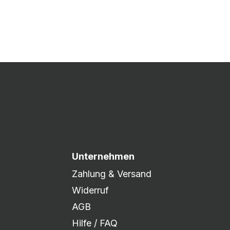
 Druck freigegeben und die
xibel auf eure Wünsche
Unternehmen
Zahlung & Versand
Widerruf
AGB
Hilfe / FAQ