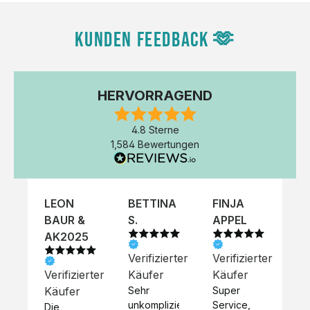
KUNDEN FEEDBACK 🫶
HERVORRAGEND
4.8 Sterne
1,584 Bewertungen
LEON
BETTINA
FINJA
NI
BAUR &
S.
APPEL
K
AK2025
Verifizierter
Verifizierter
Ve
Verifizierter
Käufer
Käufer
Kä
Käufer
Sehr 
Super 
Un
unkompliziert,
Service, 
Die 